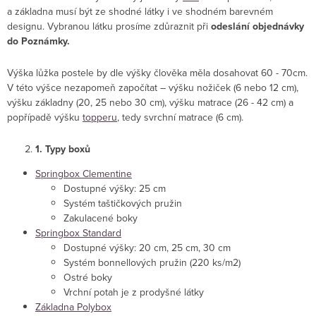
a základna musí být ze shodné látky i ve shodném barevném
designu. Vybranou látku prosíme zdůraznit při
odeslání objednávky
do Poznámky.
Výška lůžka postele by dle výšky člověka měla dosahovat 60 - 70cm.
V této výšce nezapomeň započítat – výšku nožiček (6 nebo 12 cm),
výšku základny (20, 25 nebo 30 cm), výšku matrace (26 - 42 cm) a
popřípadě výšku
topperu
, tedy svrchní matrace (6 cm).
1. Typy boxů
Springbox Clementine
Dostupné výšky: 25 cm
Systém taštičkových pružin
Zakulacené boky
Springbox Standard
Dostupné výšky: 20 cm, 25 cm, 30 cm
Systém bonnellových pružin (220 ks/m2)
Ostré boky
Vrchní potah je z prodyšné látky
Základna Polybox