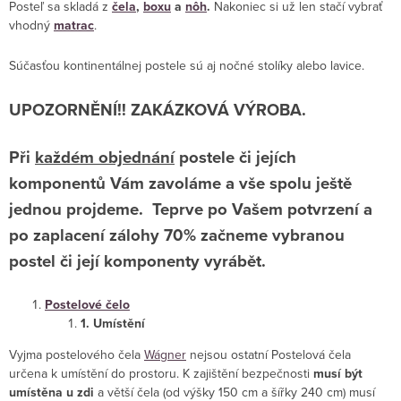
Posteľ sa skladá z
čela
,
boxu
a
nôh
.
Nakoniec si už len stačí vybrať
vhodný
matrac
.
Súčasťou kontinentálnej postele sú aj nočné stolíky alebo lavice.
UPOZORNĚNÍ!! ZAKÁZKOVÁ VÝROBA.
Při
každém objednání
postele či jejích
komponentů Vám zavoláme a vše spolu ještě
jednou projdeme. Teprve po Vašem potvrzení a
po zaplacení zálohy 70% začneme vybranou
postel či její komponenty vyrábět.
Postelové čelo
1. Umístění
Vyjma postelového čela
Wágner
nejsou ostatní Postelová čela
určena k umístění do prostoru. K zajištění bezpečnosti
musí být
umístěna u zdi
a větší čela (od výšky 150 cm a šířky 240 cm) musí