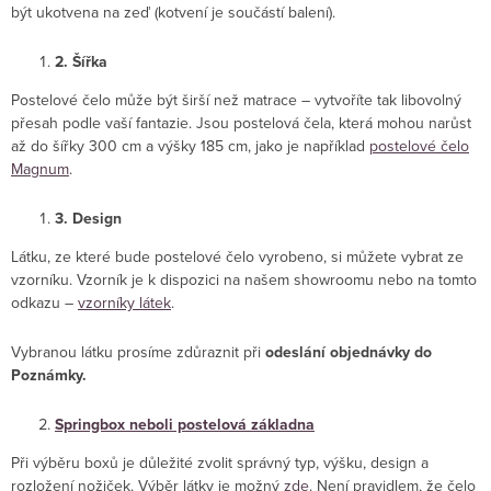
být ukotvena na zeď (kotvení je součástí balení).
2. Šířka
Postelové čelo může být širší než matrace – vytvoříte tak libovolný
přesah podle vaší fantazie. Jsou postelová čela, která mohou narůst
až do šířky 300 cm a výšky 185 cm, jako je například
postelové čelo
Magnum
.
3. Design
Látku, ze které bude postelové čelo vyrobeno, si můžete vybrat ze
vzorníku. Vzorník je k dispozici na našem showroomu nebo na tomto
odkazu –
vzorníky látek
.
Vybranou látku prosíme zdůraznit při
odeslání objednávky do
Poznámky.
Springbox neboli postelová základna
Při výběru boxů je důležité zvolit správný typ, výšku, design a
rozložení nožiček. Výběr látky je možný
zde
. Není pravidlem, že čelo