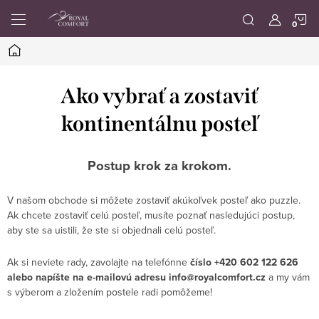
Prejsť
N
na
obsah
Domov
K
Ako vybrať a zostaviť
kontinentálnu posteľ
Postup krok za krokom.
V našom obchode si môžete zostaviť akúkoľvek posteľ ako puzzle.
Ak chcete zostaviť celú posteľ, musíte poznať nasledujúci postup,
aby ste sa uistili, že ste si objednali celú posteľ.
Ak si neviete rady, zavolajte na telefónne
číslo +420 602 122 626
alebo napíšte na e-mailovú adresu info@royalcomfort.cz
a my vám
s výberom a zložením postele radi pomôžeme!