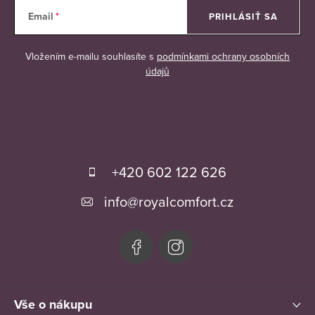
Email
PRIHLÁSIŤ SA
Vložením e-mailu souhlasíte s
podmínkami ochrany osobních
údajů
Z
á
+420 602 122 626
p
info
@
royalcomfort.cz
ä
t
i
e
Vše o nákupu