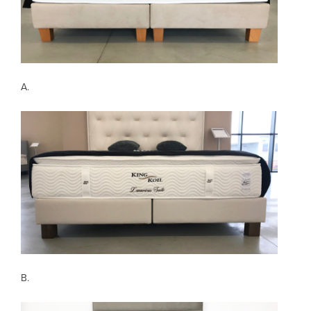
A.
B.