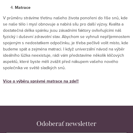
Matrace
V průměru strávíme třetinu našeho života ponořeni do říše snů, kde
se naše tělo i mysl obnovuje a nabírá sílu pro další výzvy. Kvalita a
dostatečná délka spánku jsou zásadními faktory ovlivňujícími náš
fyzický i duševní zdravotní stav. Abychom se vyhnuli nepříjemnostem
spojeným s nedostatkem odpočinku, je třeba pečlivě volit místo, kde
budeme spát a zejména matraci. I když univerzální návod na výběr
ideálního lůžka neexistuje, rádi vám představíme několik klíčových
aspektů, které byste měli zvážit před nákupem vašeho nového
společníka ve světě sladkých snů.
Více o výběru správné matrace na zde!!
Odoberať newsletter