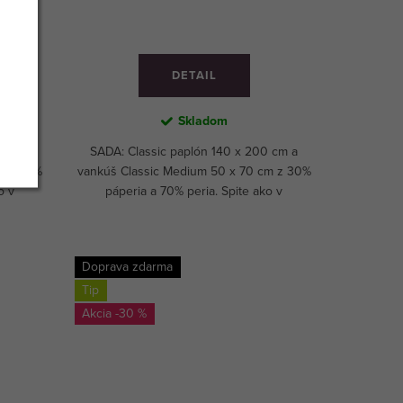
DETAIL
Skladom
 cm a
SADA: Classic paplón 140 x 200 cm a
m z 30%
vankúš Classic Medium 50 x 70 cm z 30%
o v
páperia a 70% peria. Spite ako v
oteli.
exkluzívnom päťhviezdičkovom hoteli.
Doprava zdarma
Tip
-30 %