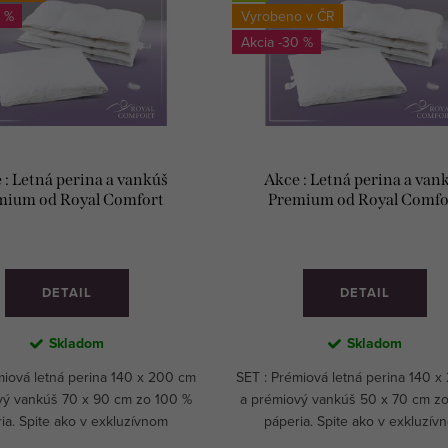
 %
Vyrobeno v ČR
-30 %
 : Letná perina a vankúš
Akce : Letná perina a van
mium od Royal Comfort
Premium od Royal Comfo
DETAIL
DETAIL
Skladom
Skladom
miová letná perina 140 x 200 cm
SET : Prémiová letná perina 140 
vý vankúš 70 x 90 cm zo 100 %
a prémiový vankúš 50 x 70 cm z
ia. Spite ako v exkluzívnom
páperia. Spite ako v exkluzív
äťhviezdičkovom hoteli.
päťhviezdičkovom hoteli.