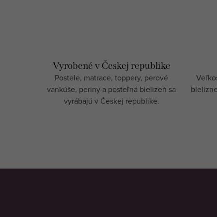
O
v
l
á
Vyrobené v Českej republike
d
Postele, matrace, toppery, perové
Veľkos
a
vankúše, periny a posteľná bielizeň sa
bielizn
c
vyrábajú v Českej republike.
i
e
p
r
v
k
y