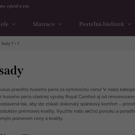
Ako vybrať a zostaviť kontinentálnu posteľ
Často kladené otázky
teľe
Matrace
Posteľná bielizeň
Sady 1 + 1
 sady
 luxus pravého husieho peria za výnimočnú cenu! V našej kategór
 z husieho peria vlastnej výroby Royal Comfort aj od renomovan
 zostavená tak, aby ste získali dokonalý spánkový komfort – pri
roduktov prémiovej kvality. Využite našu akčnú ponuku a poraď
orným pomerom ceny a kvality.