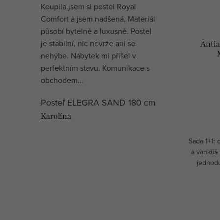
Koupila jsem si postel Royal
Comfort a jsem nadšená. Materiál
působí bytelně a luxusně. Postel
je stabilní, nic nevrže ani se
Antia
nehýbe. Nábytek mi přišel v
perfektním stavu. Komunikace s
obchodem...
Posteľ ELEGRA SAND 180 cm
Karolína
Sada 1+1: 
a vankúš 
jednodu
kol