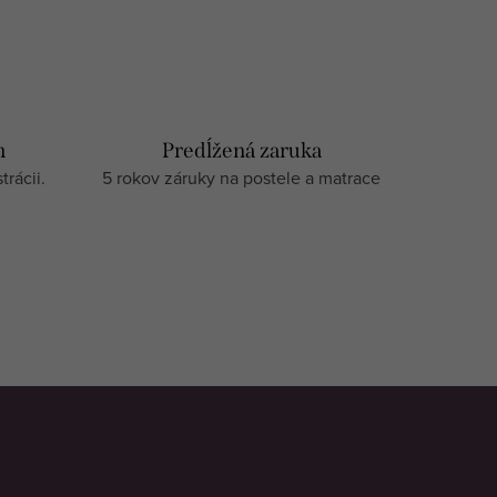
m
Predĺžená zaruka
rácii.
5 rokov záruky na postele a matrace