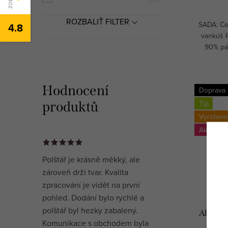
ROZBALIŤ FILTER
SADA: Ce
4.8
vankúš 
90% páp
exkluzí
Hodnocení
Doprava
Tip
produktů
Vyroben
-29
Polštář je krásně měkký, ale
zároveň drží tvar. Kvalita
zpracování je vidět na první
pohled. Dodání bylo rychlé a
polštář byl hezky zabalený.
Akce : 
Komunikace s obchodem byla