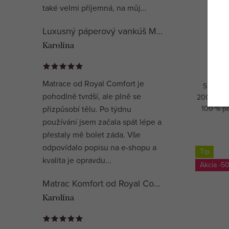
také velmi příjemná, na můj...
Luxusný páperový vankúš Mühldorfer Premium Special
Karolína
Matrace od Royal Comfort je
SET : Pr
pohodlně tvrdší, ale plně se
200 cm a 
100 % pá
přizpůsobí tělu. Po týdnu
päťhvie
používání jsem začala spát lépe a
přestaly mě bolet záda. Vše
odpovídalo popisu na e-shopu a
Tip
kvalita je opravdu...
-5
Matrac Komfort od Royal Comfort
Karolína