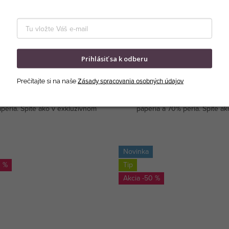
DETAIL
DETAIL
Prihlásiť sa k odberu
Skladom
Skladom
Zásady spracovania osobných údajov
Prečítajte si na naše
émiová celoročná perina 140 x
SADA: Classic paplón 140 x 200
prémiový vankúš 70 x 90 cm zo
vankúš Classic Medium 70 x 90 c
peria. Spite ako v exkluzívnom
páperia a 70% peria. Spite ak
zdičkovom hoteli. Vhodné pre
exkluzívnom päťhviezdičkovom h
alergikov.
Novinka
0 %
Tip
-50 %