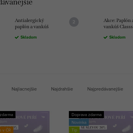
dávanejšie
Antialergický
Akce: Paplón 
paplón a vankúš
vankúš Classs
Mühldorfer
od Mühldorfe
Skladom
Skladom
Imprima
Najlacnejšie
Najdrahšie
Najpredávanejšie
 zdarma
Doprava zdarma
Novinka
o v ČR
Tip