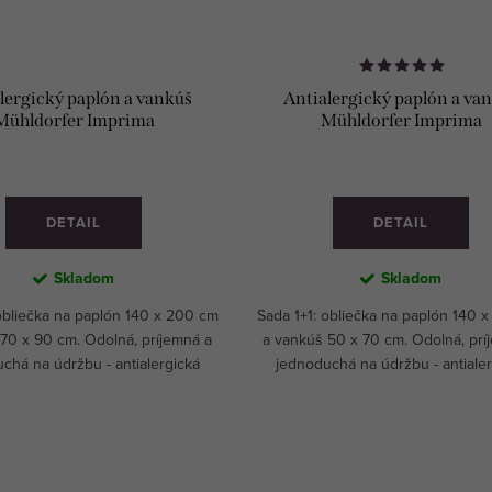
lergický paplón a vankúš
Antialergický paplón a va
Mühldorfer Imprima
Mühldorfer Imprima
DETAIL
DETAIL
Skladom
Skladom
obliečka na paplón 140 x 200 cm
Sada 1+1: obliečka na paplón 140 
70 x 90 cm. Odolná, príjemná a
a vankúš 50 x 70 cm. Odolná, prí
chá na údržbu - antialergická
jednoduchá na údržbu - antiale
ekcia Mühldorfer Imprima.
kolekcia Mühldorfer Imprima