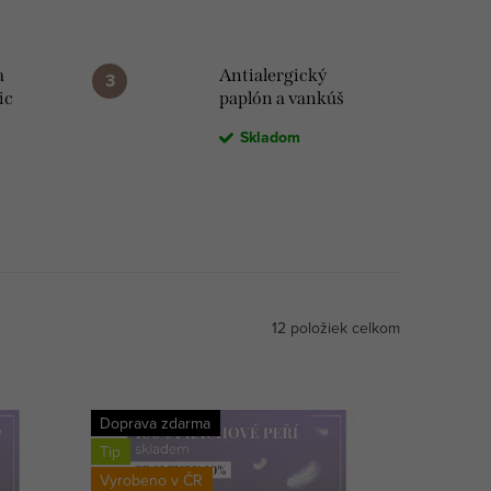
a
Antialergický
ic
paplón a vankúš
r
Mühldorfer
Skladom
Imprima
12
položiek celkom
Doprava zdarma
Tip
Vyrobeno v ČR