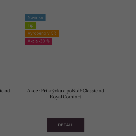
Novinka
Tip
Vyrobeno v ČR
-30 %
ic od
Akce : Přikrývka a polštář Classic od
Royal Comfort
DETAIL