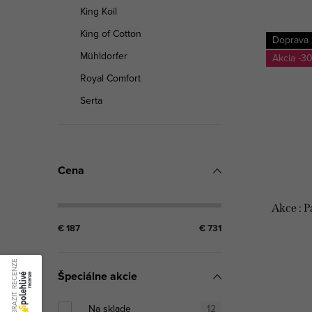
King Koil
King of Cotton
Doprava
Mühldorfer
-3
Royal Comfort
Serta
Cena
Akce : 
€
187
€
731
ZOBRAZIT RECENZE
Špeciálne akcie
Na sklade
12