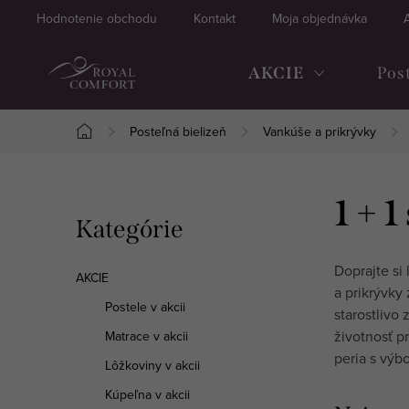
Prejsť
Hodnotenie obchodu
Kontakt
Moja objednávka
na
obsah
AKCIE
Pos
Posteľná bielizeň
Vankúše a prikrývky
Domov
B
1 + 1
Preskočiť
Kategórie
o
kategórie
č
Doprajte si
AKCIE
a prikrývky
n
Postele v akcii
starostlivo
životnosť p
Matrace v akcii
ý
peria s výb
Lôžkoviny v akcii
p
Kúpeľna v akcii