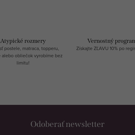
Atypické rozmery
Vernostný progra
ť postele, matraca, topperu,
Získajte ZĽAVU 10% po regist
e alebo obliečok vyrobíme bez
limitu!
Odoberať newsletter