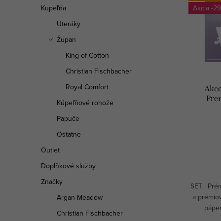
p
n
-29
Kupeľňa
i
i
Uteráky
s
Župan
e
King of Cotton
p
p
Christian Fischbacher
r
r
Royal Comfort
Akce
o
Pre
o
Kúpeľňové rohože
d
d
Papuče
u
Ostatne
u
Outlet
k
k
Doplňkové služby
t
t
Značky
SET : Pré
o
o
a prémio
Argan Meadow
páper
v
Christian Fischbacher
v
p