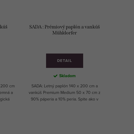
nkúš
SADA : Prémiový paplón a vankúš
Mühldorfer
DETAIL
Skladom
x 200 cm
SADA: Letný paplón 140 x 200 cm a
jemná a
vankúš Premium Medium 50 x 70 cm z
rgická
90% páperia a 10% peria. Spite ako v
.
exkluzívnom päťhviezdičkovom hoteli.