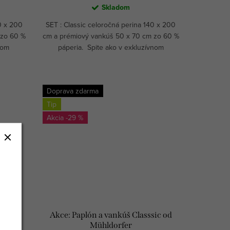
Skladom
0 x 200
SET : Classic celoročná perina 140 x 200
 zo 60 %
cm a prémiový vankúš 50 x 70 cm zo 60 %
nom
páperia. Spite ako v exkluzívnom
päťhviezdičkovom hoteli. Vyberte si
tvrdosť vankúša - MÄKKÝ, STREDNÝ...
Doprava zdarma
Tip
-29 %
sic od
Akce: Paplón a vankúš Classsic od
Mühldorfer