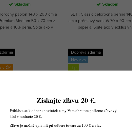
Skladom
Skladom
loročný paplón 140 x 200 cm a
SET : Classic celoročná perina 14
Premium Medium 50 x 70 cm z
cm a prémiový vankúš 70 x 90 cm
eria a 10% peria. Spite ako v
páperia. Spite ako v exkluzív
vnom päťhviezdičkovom hoteli.
päťhviezdičkovom hoteli.
 zdarma
Doprava zdarma
Novinka
o v ČR
Tip
 %
-29 %
Získajte zľavu
20
€
.
Prihláste sa k odberu noviniek a my Vám obratom pošleme zľavový
kód v hodnote 20 €.
Přikrývka a polštář Premium
Akce: Paplón a vankúš Class
Zľavu je možné uplatniť pri odbere tovaru za 100 € a viac.
od Royal Comfort
Mühldorfer