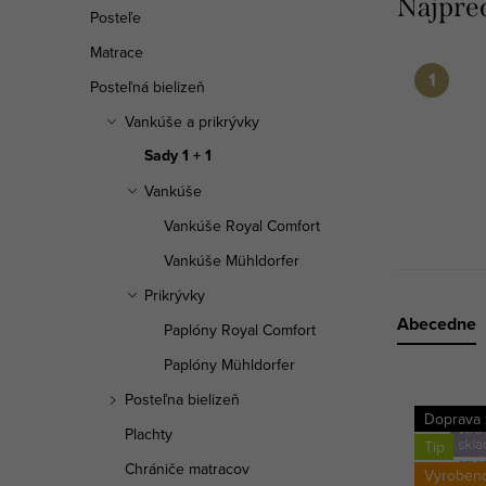
a
Najpre
Posteľe
n
Matrace
e
Posteľná bielizeň
Vankúše a prikrývky
l
Sady 1 + 1
Vankúše
Vankúše Royal Comfort
Vankúše Mühldorfer
Prikrývky
R
Abecedne
Paplóny Royal Comfort
Paplóny Mühldorfer
a
V
Posteľna bielizeň
d
Doprava
Plachty
ý
Tip
e
Chrániče matracov
Vyroben