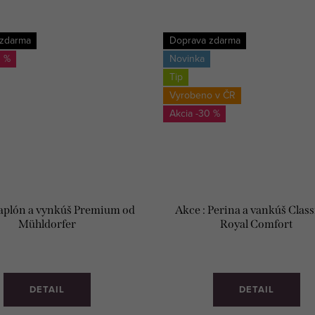
 zdarma
Doprava zdarma
0 %
Novinka
Tip
Vyrobeno v ČR
-30 %
Paplón a vynkúš Premium od
Akce : Perina a vankúš Class
Mühldorfer
Royal Comfort
DETAIL
DETAIL