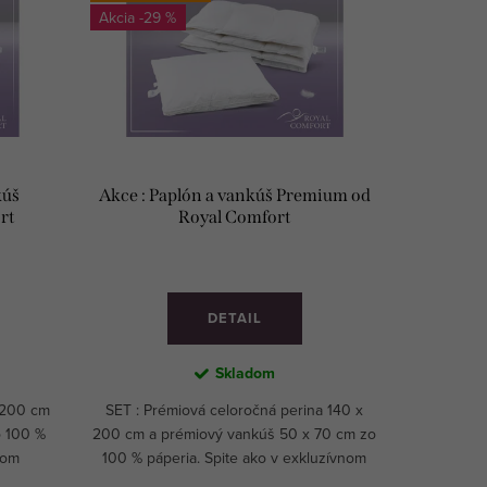
-29 %
kúš
Akce : Paplón a vankúš Premium od
rt
Royal Comfort
DETAIL
Skladom
x 200 cm
SET : Prémiová celoročná perina 140 x
o 100 %
200 cm a prémiový vankúš 50 x 70 cm zo
nom
100 % páperia. Spite ako v exkluzívnom
päťhviezdičkovom hoteli.