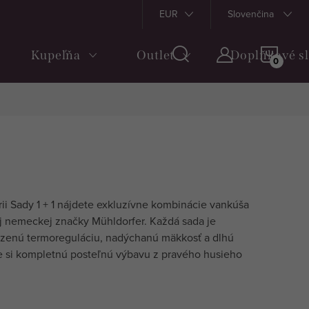
Podmienky a pravidlá
Preprava a platba
EUR
Slovenčina
Vrátenie tovaru a 
NÁKU
Kupeľňa
Outlet
Doplňkové s
KOŠÍ
ii Sady 1 + 1 nájdete exkluzívne kombinácie vankúša
ej nemeckej značky Mühldorfer. Každá sada je
rodzenú termoreguláciu, nadýchanú mäkkosť a dlhú
te si kompletnú posteľnú výbavu z pravého husieho