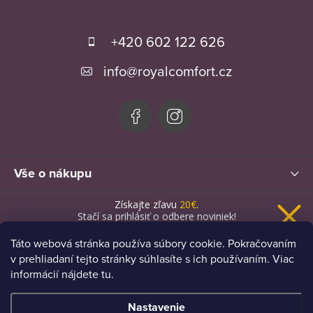
Z
á
+420 602 122 626
p
info
@
royalcomfort.cz
ä
t
i
e
Vše o nákupu
Získajte zľavu
20€
.
Novinky
Stačí sa prihlásiť o odbere noviniek!
Táto webová stránka používa súbory cookie. Pokračovaním
v prehliadaní tejto stránky súhlasíte s ich používaním. Viac
informácií nájdete tu.
Chcem novinky a zľavu
Nastavenie