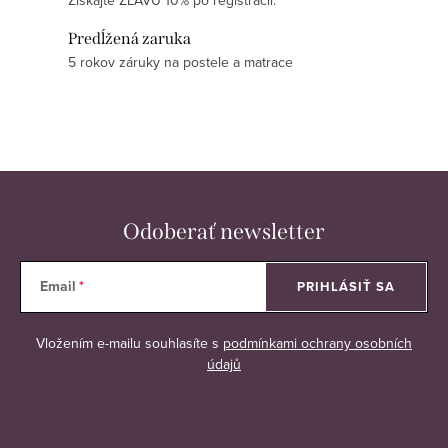
Získajte ZĽAVU 10% po registrácii.
y
v
Predĺžená zaruka
ý
5 rokov záruky na postele a matrace
p
i
s
u
Odoberať newsletter
Email
PRIHLÁSIŤ SA
Vložením e-mailu souhlasíte s
podmínkami ochrany osobních
údajů