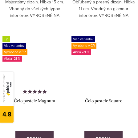
Majestátny dizajn. Hĺbka 15 cm.
Obľúbený a presný dizajn. Hĺbka
Vhodný do všetkých typov
11 cm. Vhodný do glamour
interiérov. VYROBENÉ NA
interiérov. VYROBENÉ NA
MIERU!
MIERU!
Tip
Viac variantov
Viac variantov
Vyrobeno v ČR
Vyrobeno v ČR
-21 %
-21 %
ZOBRAZIT RECENZE
Čelo postele Magnum
Čelo postele Square
4.8