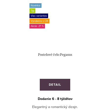
Novinka
Tip
Viac variantov
Vyrobeno v ČR
-21 %
Postelové čelo Pegasus
DETAIL
Dodanie 6 - 8 týždňov
Elegantný a romantický dizajn.