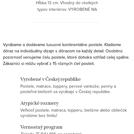
Hĺbka 13 cm. Vhodný do všetkých
typov interiérov. VYROBENÉ NA
MIERU!
O
v
Vyrábame a dodávame luxusné kontinentálne postele. Kladieme
l
dôraz na individuálny dizajn s dôrazom na každý detail. Osobitnú
pozornosť venujeme čelu postele, ktoré dotvára vzhľad celej spálne.
á
Zákazníci si môžu vybrať z 15 rôznych čiel postelí.
d
a
Vyrobené v Českej republike
c
Postele, matrace, toppery, perové vankúše, periny a
i
posteľná bielizeň sa vyrábajú v Českej republike.
e
Atypické rozmery
p
Veľkosť postele, matraca, topperu, bielizne alebo obliečok
r
vyrobíme bez limitu!
v
Vernostný program
k