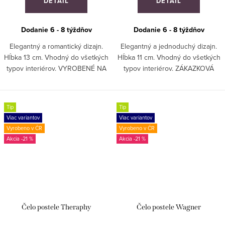
DETAIL
DETAIL
Dodanie 6 - 8 týždňov
Dodanie 6 - 8 týždňov
Elegantný a romantický dizajn.
Elegantný a jednoduchý dizajn.
Hĺbka 13 cm. Vhodný do všetkých
Hĺbka 11 cm. Vhodný do všetkých
typov interiérov. VYROBENÉ NA
typov interiérov. ZÁKAZKOVÁ
MIERU!
VÝROBA!
Tip
Tip
Viac variantov
Viac variantov
Vyrobeno v ČR
Vyrobeno v ČR
-21 %
-21 %
Čelo postele Theraphy
Čelo postele Wagner