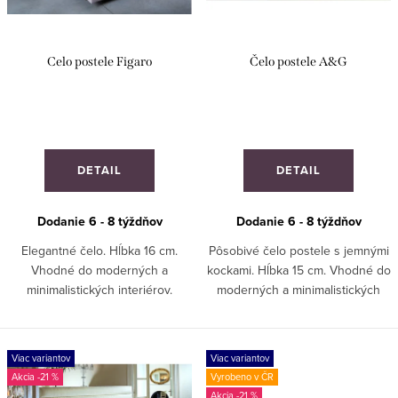
p
o
r
d
Celo postele Figaro
Čelo postele A&G
o
u
d
k
u
t
k
o
DETAIL
DETAIL
t
v
o
Dodanie 6 - 8 týždňov
Dodanie 6 - 8 týždňov
v
Elegantné čelo. Hĺbka 16 cm.
Pôsobivé čelo postele s jemnými
Vhodné do moderných a
kockami. Hĺbka 15 cm. Vhodné do
minimalistických interiérov.
moderných a minimalistických
VYROBENÉ NA MIERU!
interiérov. ZAKAZKOVA VÝROBA.
Viac variantov
Viac variantov
-21 %
Vyrobeno v ČR
-21 %