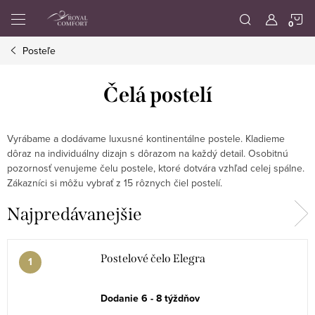
Prejsť
N
na
obsah
Posteľe
K
Čelá postelí
Vyrábame a dodávame luxusné kontinentálne postele. Kladieme
dôraz na individuálny dizajn s dôrazom na každý detail. Osobitnú
pozornosť venujeme čelu postele, ktoré dotvára vzhľad celej spálne.
Zákazníci si môžu vybrať z 15 rôznych čiel postelí.
Najpredávanejšie
Postelové čelo Elegra
Dodanie 6 - 8 týždňov