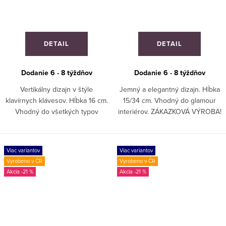
DETAIL
DETAIL
Dodanie 6 - 8 týždňov
Dodanie 6 - 8 týždňov
Vertikálny dizajn v štýle
Jemný a elegantný dizajn. Hĺbka
klavírnych klávesov. Hĺbka 16 cm.
15/34 cm. Vhodný do glamour
Vhodný do všetkých typov
interiérov. ZÁKAZKOVÁ VÝROBA!
interiérov. ZÁKAZKOVÁ VÝROBA!
Viac variantov
Viac variantov
Vyrobeno v ČR
Vyrobeno v ČR
-21 %
-21 %