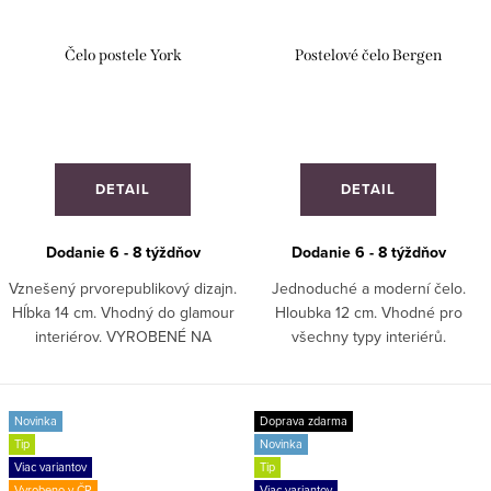
Čelo postele York
Postelové čelo Bergen
DETAIL
DETAIL
Dodanie 6 - 8 týždňov
Dodanie 6 - 8 týždňov
Vznešený prvorepublikový dizajn.
Jednoduché a moderní čelo.
Hĺbka 14 cm. Vhodný do glamour
Hloubka 12 cm. Vhodné pro
interiérov. VYROBENÉ NA
všechny typy interiérů.
ZÁKAZKU!
ZÁKAZKOVÁ VÝROBA!
Novinka
Doprava zdarma
Tip
Novinka
Viac variantov
Tip
Vyrobeno v ČR
Viac variantov