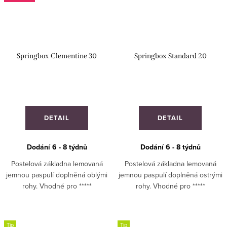
Springbox Clementine 30
Springbox Standard 20
DETAIL
DETAIL
Dodání 6 - 8 týdnů
Dodání 6 - 8 týdnů
Postelová základna lemovaná
Postelová základna lemovaná
jemnou paspulí doplněná oblými
jemnou paspulí doplněná ostrými
rohy. Vhodné pro *****
rohy. Vhodné pro *****
hotely. ZAKÁZKOVÁ VÝROBA
hotely. ZAKÁZKOVÁ VÝROBA!
Tip
Tip