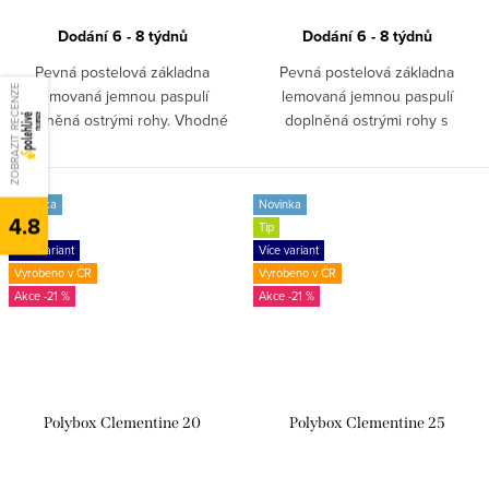
Dodání 6 - 8 týdnů
Dodání 6 - 8 týdnů
Pevná postelová základna
Pevná postelová základna
ZOBRAZIT RECENZE
lemovaná jemnou paspulí
lemovaná jemnou paspulí
doplněná ostrými rohy. Vhodné
doplněná ostrými rohy s
pro ***** hotely. ZAKÁZKOVÁ
přistýlkou ROYAL TWIN. Vhodné
VÝROBA!
pro ***** hotely. ZAKÁZKOVÁ
VÝROBA!
Novinka
Novinka
4.8
Tip
Tip
Více variant
Více variant
Vyrobeno v ČR
Vyrobeno v ČR
-21 %
-21 %
Polybox Clementine 20
Polybox Clementine 25