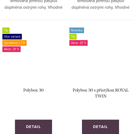
lemovaná jemnou paspulí
lemovaná jemnou paspulí
doplněná ostrými rohy. Vhodné
doplněná ostrými rohy. Vhodné
pro ***** hotely. ZAKÁZKOVÁ
pro ***** hotely. ZAKÁZKOVÁ
VÝROBA!
VÝROBA!
Tip
Novinka
Více variant
Tip
Vyrobeno v ČR
-21 %
-21 %
Polybox 30
Polybox 30 s přistýkou ROYAL
TWIN
DETAIL
DETAIL