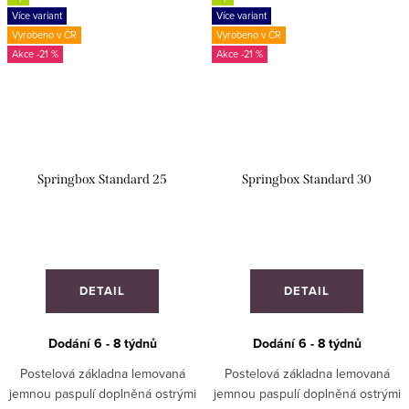
Více variant
Více variant
Vyrobeno v ČR
Vyrobeno v ČR
-21 %
-21 %
Springbox Standard 25
Springbox Standard 30
DETAIL
DETAIL
Dodání 6 - 8 týdnů
Dodání 6 - 8 týdnů
Postelová základna lemovaná
Postelová základna lemovaná
jemnou paspulí doplněná ostrými
jemnou paspulí doplněná ostrými