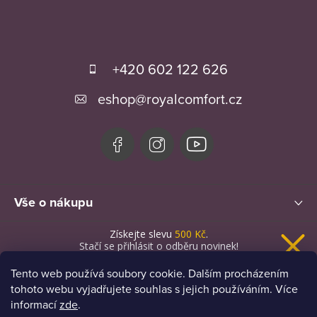
Z
á
+420 602 122 626
p
eshop
@
royalcomfort.cz
a
t
í
Vše o nákupu
Získejte slevu
500 Kč
.
Novinky
Stačí se přihlásit o odběru novinek!
Tento web používá soubory cookie. Dalším procházením
tohoto webu vyjadřujete souhlas s jejich používáním. Více
informací
zde
.