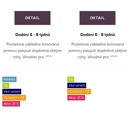
DETAIL
DETAIL
Dodání 6 - 8 týdnů
Dodání 6 - 8 týdnů
Postelová základna lemovaná
Postelová základna lemovaná
jemnou paspulí doplněná oblými
jemnou paspulí doplněná oblými
rohy. Vhodné pro *****
rohy. Vhodné pro *****
hotely. ZAKÁZKOVÁ VÝROBA
hotely. ZAKÁZKOVÁ VÝROBA
Novinka
Tip
Tip
Více variant
Více variant
Vyrobeno v ČR
Vyrobeno v ČR
-21 %
-21 %