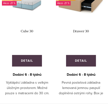
i
-21 %
-21 %
r
s
o
p
d
r
u
Cube 30
Drawer 30
o
k
d
t
u
ů
k
DETAIL
DETAIL
t
ů
Dodání 6 - 8 týdnů
Dodání 6 - 8 týdnů
Vyklápěcí základna s velkým
Pevná postelová základna
úložným prostorem. Možné
lemovaná jemnou paspulí
pouze s matracemi do 30 cm.
doplněná ostrými rohy. Box je
ZAKÁZKOVÁ VÝROBA!
doplněn úložným prostorem ve
formě šuplíku. Vhodné pro *****