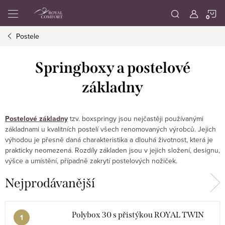
Přejít
N
na
obsah
Postele
K
Springboxy a postelové
základny
Postelové základny
tzv. boxspringy jsou nejčastěji používanými
základnami u kvalitních postelí všech renomovaných výrobců. Jejich
výhodou je přesně daná charakteristika a dlouhá životnost, která je
prakticky neomezená. Rozdíly základen jsou v jejich složení, designu,
výšce a umístění, případně zakrytí postelových nožiček.
Nejprodávanější
Polybox 30 s přistýkou ROYAL TWIN