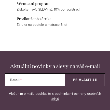
ý
Věrnostní program
p
Získejte navíc SLEVY až 10% po registraci.
i
Prodloužená záruka
s
Záruka na postele a matrace 5 let
u
Aktuální novinky a slevy na váš e-mail
E-mail
PŘIHLÁSIT SE
Vložením e-mailu souhlasíte s
podmínkami ochrany osobních
údajů