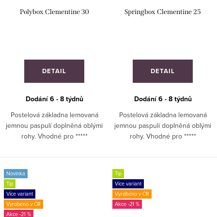
Polybox Clementine 30
Springbox Clementine 25
DETAIL
DETAIL
Dodání 6 - 8 týdnů
Dodání 6 - 8 týdnů
Postelová základna lemovaná
Postelová základna lemovaná
jemnou paspulí doplněná oblými
jemnou paspulí doplněná oblými
rohy. Vhodné pro *****
rohy. Vhodné pro *****
hotely. ZAKÁZKOVÁ VÝROBA
hotely. ZAKÁZKOVÁ VÝROBA
Novinka
Tip
Tip
Více variant
Více variant
Vyrobeno v ČR
Vyrobeno v ČR
-21 %
-21 %