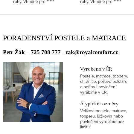
rohy. Vhodné pro *****
rohy. Vhodné pro *****
hotely. ZAKÁZKOVÁ VÝROBA!
hotely. ZAKÁZKOVÁ VÝROBA!
O
v
PORADENSTVÍ POSTELE a MATRACE
l
á
Petr Žák – 725 708 777 - zak@royalcomfort.cz
d
a
Vyrobeno v ČR
c
Postele, matrace, toppery,
í
chrániče, péřové polštáře
a peřiny i povlečení
p
vyrábíme v ČR.
r
Atypické rozměry
v
Velikost postele, matrace,
k
topperu, lůžkovin nebo
y
povlečení vyrobíme bez
limitu!
v