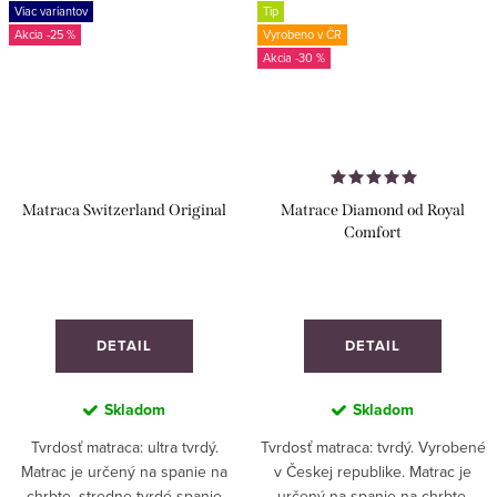
Viac variantov
Tip
-25 %
Vyrobeno v ČR
-30 %
Matraca Switzerland Original
Matrace Diamond od Royal
Comfort
DETAIL
DETAIL
Skladom
Skladom
Tvrdosť matraca: ultra tvrdý.
Tvrdosť matraca: tvrdý. Vyrobené
Matrac je určený na spanie na
v Českej republike. Matrac je
chrbte, stredne tvrdé spanie
určený na spanie na chrbte,