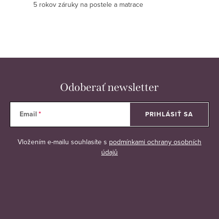
p
5 rokov záruky na postele a matrace
i
s
u
Odoberať newsletter
Email
PRIHLÁSIŤ SA
Vložením e-mailu souhlasíte s
podmínkami ochrany osobních
údajů
Z