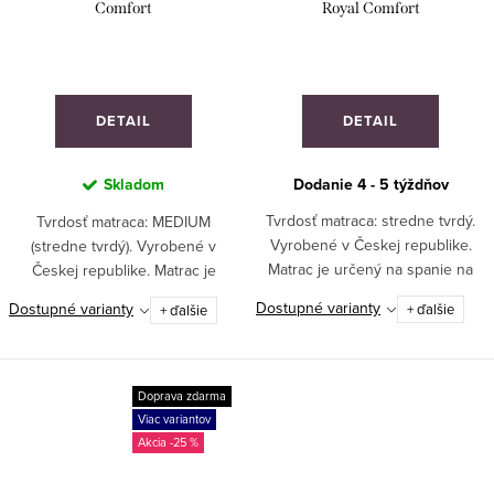
Comfort
Royal Comfort
DETAIL
DETAIL
Skladom
Dodanie 4 - 5 týždňov
Tvrdosť matraca: stredne tvrdý.
Tvrdosť matraca: MEDIUM
Vyrobené v Českej republike.
(stredne tvrdý). Vyrobené v
Matrac je určený na spanie na
Českej republike. Matrac je
chrbte, stredne tvrdé spanie
určený na bočné spanie, ľahké
Dostupné varianty
Dostupné varianty
+ ďalšie
+ ďalšie
alebo tvrdé spanie. Odporúča sa
alebo stredne ťažké
pre športovcov a deti.VYROBENÉ
spanie.VYROBENÉ NA MIERU!
NA MIERU!
Doprava zdarma
Viac variantov
-25 %