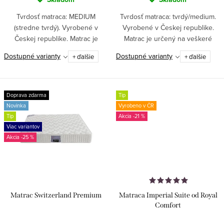
v
Tvrdosť matraca: MEDIUM
Tvrdosť matraca: tvrdý/medium.
(stredne tvrdý). Vyrobené v
Vyrobené v Českej republike.
Českej republike. Matrac je
Matrac je určený na veškeré
určený na bočné spanie, ľahké
spanie. Ideálny pre hospitality
Dostupné varianty
Dostupné varianty
+ ďalšie
+ ďalšie
alebo stredne ťažké
lebo děti.
spanie.VYROBENÉ NA MIERU!
Doprava zdarma
Tip
Novinka
Vyrobeno v ČR
Tip
-21 %
Viac variantov
-25 %
Matrac Switzerland Premium
Matraca Imperial Suite od Royal
Comfort