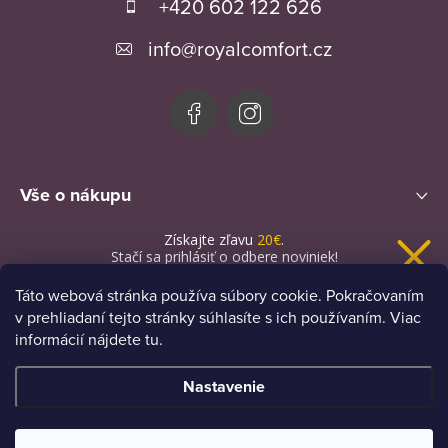
á
+420 602 122 626
p
info
@
royalcomfort.cz
ä
t
i
e
Vše o nákupu
Získajte zľavu
20€
.
Novinky
Stačí sa prihlásiť o odbere noviniek!
Táto webová stránka používa súbory cookie. Pokračovaním
v prehliadaní tejto stránky súhlasíte s ich používaním. Viac
informácií nájdete tu.
Chcem novinky a zľavu
Nastavenie
Zásady spracovania osobných údajov
Copyright 2026
Royal Comfort
. Všetky práva vyhradené.