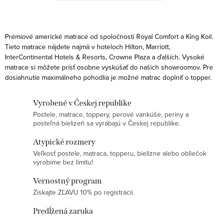
VYROBENÉ NA MIERU!
O
v
Prémiové americké matrace od spoločností Royal Comfort a King Koil.
l
Tieto matrace nájdete najmä v hoteloch Hilton, Marriott,
InterContinental Hotels & Resorts, Crowne Plaza a ďalších. Vysoké
á
matrace si môžete prísť osobne vyskúšať do našich showroomov. Pre
d
dosiahnutie maximálneho pohodlia je možné matrac doplniť o topper.
a
c
Vyrobené v Českej republike
i
Postele, matrace, toppery, perové vankúše, periny a
e
posteľná bielizeň sa vyrábajú v Českej republike.
p
Atypické rozmery
r
Veľkosť postele, matraca, topperu, bielizne alebo obliečok
v
vyrobíme bez limitu!
k
Vernostný program
y
Získajte ZĽAVU 10% po registrácii.
v
ý
Predĺžená zaruka