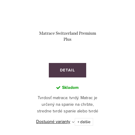
Matrace Switzerland Premium
Plus
DETAIL
Skladom
Tvrdosť matraca: tvrdý. Matrac je
určený na spanie na chrbte,
stredne tvrdé spanie alebo tvrdé
spanie. Odporúča sa pre
Dostupné varianty
+ ďalšie
športovcov a deti. Ideálny pre
segment hotelierstva.