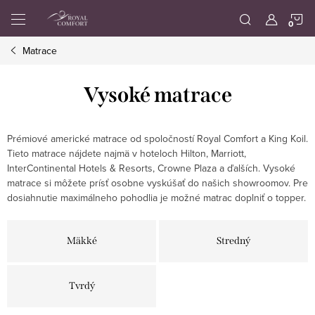
Prejsť
N
na
obsah
Matrace
K
Vysoké matrace
Prémiové americké matrace od spoločností Royal Comfort a King Koil.
Tieto matrace nájdete najmä v hoteloch Hilton, Marriott,
InterContinental Hotels & Resorts, Crowne Plaza a ďalších. Vysoké
matrace si môžete prísť osobne vyskúšať do našich showroomov. Pre
dosiahnutie maximálneho pohodlia je možné matrac doplniť o topper.
Mäkké
Stredný
Tvrdý