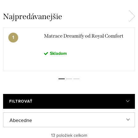
Najpredávanejšie
Matrace Dreamify od Royal Comfort
Skladom
FILTROVAŤ
R
Abecedne
a
Najlacnejšie
13
položiek celkom
d