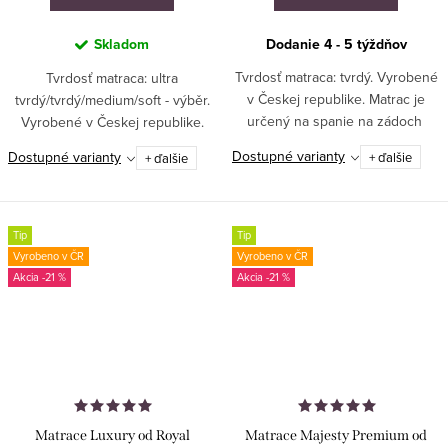
Skladom
Dodanie 4 - 5 týždňov
Tvrdosť matraca: tvrdý. Vyrobené
Tvrdosť matraca: ultra
v Českej republike. Matrac je
tvrdý/tvrdý/medium/soft - výběr.
určený na spanie na zádoch
Vyrobené v Českej republike.
alebo lechké spanie. VYROBENÉ
Matrac je určený na veškeré
Dostupné varianty
Dostupné varianty
+ ďalšie
+ ďalšie
NA MIERU!
spanie. Ideálny pre segment
hotelierstva.
Tip
Tip
Vyrobeno v ČR
Vyrobeno v ČR
-21 %
-21 %
Matrace Luxury od Royal
Matrace Majesty Premium od