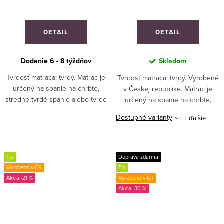
DETAIL
DETAIL
Dodanie 6 - 8 týždňov
Skladom
Tvrdosť matraca: tvrdý. Matrac je
Tvrdosť matraca: tvrdý. Vyrobené
určený na spanie na chrbte,
v Českej republike. Matrac je
stredne tvrdé spanie alebo tvrdé
určený na spanie na chrbte,
spanie. Odporúča sa pre
stredne tvrdé spanie alebo tvrdé
Dostupné varianty
+ ďalšie
športovcov a deti. Ideálny pre
spanie. Odporúča sa pre
segment hotelierstva.
športovcov a deti. Ideálny pre
VYROBENÉ NA MIERU!
segment...
Tip
Doprava zdarma
Vyrobeno v ČR
Tip
-21 %
Vyrobeno v ČR
-30 %