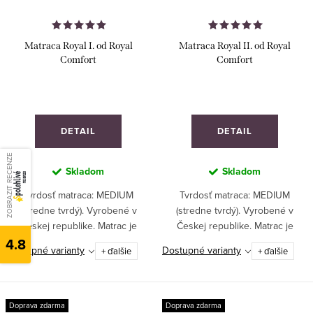
Matraca Royal I. od Royal
Matraca Royal II. od Royal
Comfort
Comfort
DETAIL
DETAIL
ZOBRAZIT RECENZE
Skladom
Skladom
Tvrdosť matraca: MEDIUM
Tvrdosť matraca: MEDIUM
(stredne tvrdý). Vyrobené v
(stredne tvrdý). Vyrobené v
Českej republike. Matrac je
Českej republike. Matrac je
4.8
určený na bočné spanie, ľahké
určený na bočné spanie, ľahké
Dostupné varianty
Dostupné varianty
+ ďalšie
+ ďalšie
alebo stredne ťažké
alebo stredne ťažké
spanie.VYROBENÝ NA MIERU!
spanie.VYROBENÝ NA MIERU!
Doprava zdarma
Doprava zdarma