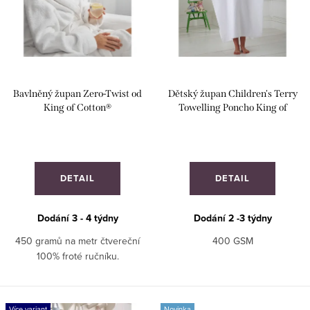
i
r
s
o
p
d
r
u
Bavlněný župan Zero-Twist od
Dětský župan Children's Terry
o
King of Cotton®
Towelling Poncho King of
k
d
Cotton®
t
u
ů
k
DETAIL
DETAIL
t
ů
Dodání 3 - 4 týdny
Dodání 2 -3 týdny
450 gramů na metr čtvereční
400 GSM
100% froté ručníku.
Více variant
Novinka