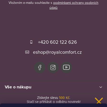
Vložením e-mailu souhlasíte s
podmínkami ochrany osobních
údajů
Z
á
+420 602 122 626
p
eshop
@
royalcomfort.cz
a
t
í
Vše o nákupu
Získejte slevu
500 Kč
.
Novinky
Stačí se přihlásit o odběru novinek!