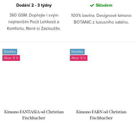
Dodání 2 - 3 týdny
Skladem
360 GSM. Dopřejte i svým
100% bavlna. Designové kimono
nejmenším Pocit Lehkosti a
BOTANIC z luxusního saténu.
Komfortu, Které si Zasloužíte.
Novinka
Novinka
-9 %
-9 %
Kimono FANTASIA od Christian
Kimono FARN od Christian
Fischbacher
Fischbacher