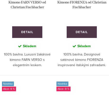
Kimono FARN VERSO od
Kimono FIORENZA od Christian
Christian Fischbacher
Fischbacher
DETAIL
DETAIL
Skladem
Skladem
100% bavlna. Luxusní žakárové
100% bavlna. Designové
kimono FARN VERSO s
saténové kimono FIORENZA
elegantním leskem.
inspirované italskými zahradami.
Novinka
Novinka
-9 %
-9 %