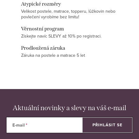
p
Atypické rozměry
k
Velikost postele, matrace, topperu, lůžkovin nebo
r
o
povlečení vyrobíme bez limitu!
v
v
k
Věrnostní program
á
y
Získejte navíc SLEVY až 10% po registraci.
n
v
í
Prodloužená záruka
ý
Záruka na postele a matrace 5 let
p
i
s
u
Aktuální novinky a slevy na váš e-mail
E-mail
PŘIHLÁSIT SE