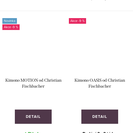
zvířecí srsti.
Novinka
-9 %
-9 %
Kimono MOTION od Christian
Kimono OASIS od Christian
Fischbacher
Fischbacher
DETAIL
DETAIL