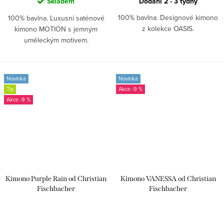
Skladem
Dodání 2 - 3 týdny
100% bavlna. Designové kimono
100% bavlna. Luxusní saténové
z kolekce OASIS.
kimono MOTION s jemným
uměleckým motivem.
Novinka
Novinka
Tip
-9 %
-9 %
Kimono Purple Rain od Christian
Kimono VANESSA od Christian
Fischbacher
Fischbacher