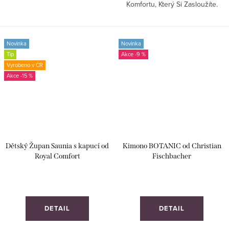
Komfortu, Který Si Zasloužíte.
Novinka
Novinka
Tip
-9 %
Vyrobeno v ČR
-15 %
Dětský Župan Saunia s kapucí od
Kimono BOTANIC od Christian
Royal Comfort
Fischbacher
DETAIL
DETAIL