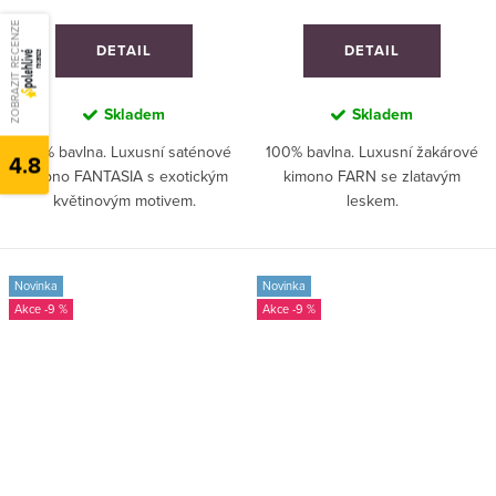
ZOBRAZIT RECENZE
DETAIL
DETAIL
Skladem
Skladem
100% bavlna. Luxusní saténové
100% bavlna. Luxusní žakárové
4.8
kimono FANTASIA s exotickým
kimono FARN se zlatavým
květinovým motivem.
leskem.
Novinka
Novinka
-9 %
-9 %