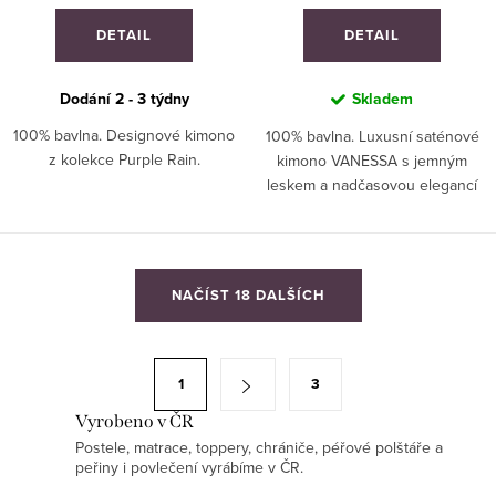
DETAIL
DETAIL
Dodání 2 - 3 týdny
Skladem
100% bavlna. Designové kimono
100% bavlna. Luxusní saténové
z kolekce Purple Rain.
kimono VANESSA s jemným
leskem a nadčasovou elegancí
inspirovanou motýly Red Admiral,
Peacock a Painted Lady.
O
NAČÍST 18 DALŠÍCH
v
l
á
S
1
3
d
t
a
Vyrobeno v ČR
r
Postele, matrace, toppery, chrániče, péřové polštáře a
c
á
peřiny i povlečení vyrábíme v ČR.
í
n