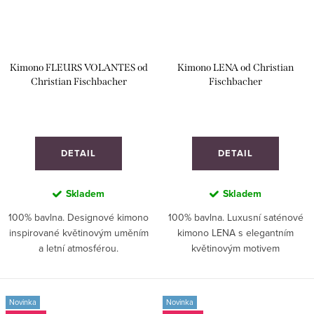
Kimono FLEURS VOLANTES od
Kimono LENA od Christian
Christian Fischbacher
Fischbacher
DETAIL
DETAIL
Skladem
Skladem
100% bavlna. Designové kimono
100% bavlna. Luxusní saténové
inspirované květinovým uměním
kimono LENA s elegantním
a letní atmosférou.
květinovým motivem
inspirovaným historickými
tapisériemi.
Novinka
Novinka