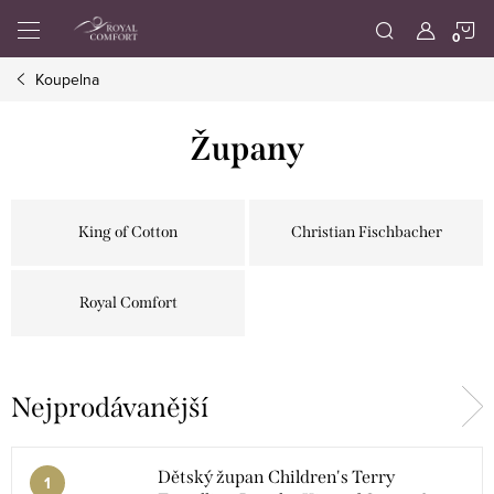
Přejít
N
na
obsah
Koupelna
K
Župany
King of Cotton
Christian Fischbacher
Royal Comfort
Nejprodávanější
Dětský župan Children's Terry