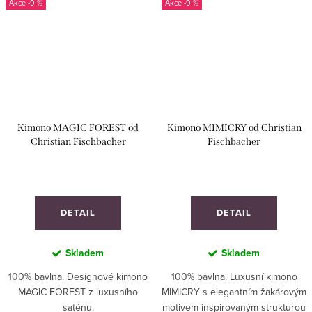
-9 %
-9 %
Kimono MAGIC FOREST od
Kimono MIMICRY od Christian
Christian Fischbacher
Fischbacher
DETAIL
DETAIL
Skladem
Skladem
100% bavlna. Designové kimono
100% bavlna. Luxusní kimono
MAGIC FOREST z luxusního
MIMICRY s elegantním žakárovým
saténu.
motivem inspirovaným strukturou