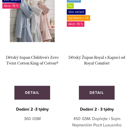
-15 %
Tip
Více variant
Vyrobeno v ČR
-15 %
Dětský župan Children's Zero
Dětský Župan Royal s Kapucí od
Twist Cotton King of Cotton®
Royal Comfort
DETAIL
DETAIL
Dodání 2 -3 týdny
Dodání 2 - 3 týdny
360 GSM
450 GSM. Dopřejte i Svým
Nejmenším Pocit Luxusního