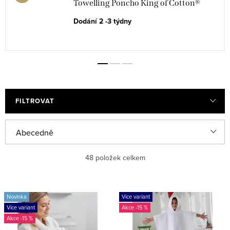
Towelling Poncho King of Cotton®
Dodání 2 -3 týdny
FILTROVAT
Ř
Abecedně
a
Nejlevnější
48
položek celkem
z
e
Nejdražší
V
n
Novinka
Více variant
ý
Nejprodávanější
Více variant
-15 %
í
p
-15 %
p