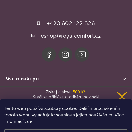
Z
á
+420 602 122 626
p
eshop
@
royalcomfort.cz
a
t
í
Vše o nákupu
Získejte slevu
500 Kč
.
Novinky
Stačí se přihlásit o odběru novinek!
Tento web používá soubory cookie. Dalším procházením
tohoto webu vyjadřujete souhlas s jejich používáním. Více
informací
zde
.
Chci novinky a slevu