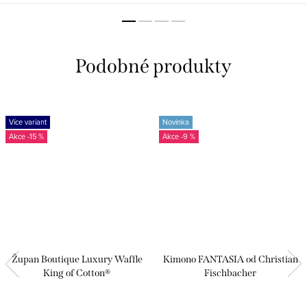
Více variant
Novinka
-15 %
-9 %
Župan Boutique Luxury Waffle
Kimono FANTASIA od Christian
King of Cotton®
Fischbacher