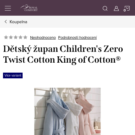
Přejít
N
na
obsah
Koupelna
K
Neohodnoceno
Podrobnosti hodnocení
Dětský župan Children's Zero
Twist Cotton King of Cotton®
Více variant