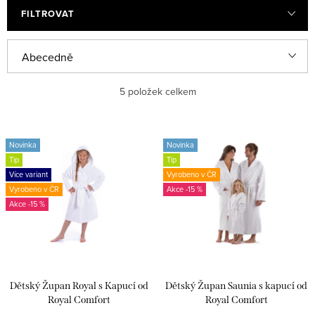
FILTROVAT
Ř
Abecedně
a
Nejlevnější
5
položek celkem
z
e
Nejdražší
V
n
Novinka
Novinka
ý
Nejprodávanější
Tip
Tip
í
p
Více variant
Vyrobeno v ČR
p
Vyrobeno v ČR
-15 %
i
-15 %
r
s
o
p
d
r
u
Dětský Župan Royal s Kapucí od
Dětský Župan Saunia s kapucí od
o
Royal Comfort
Royal Comfort
k