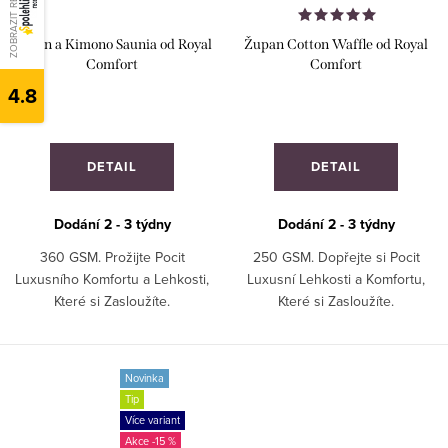
ZOBRAZIT RECENZE
Župan a Kimono Saunia od Royal
Župan Cotton Waffle od Royal
Comfort
Comfort
4.8
DETAIL
DETAIL
Dodání 2 - 3 týdny
Dodání 2 - 3 týdny
360 GSM. Prožijte Pocit
250 GSM. Dopřejte si Pocit
Luxusního Komfortu a Lehkosti,
Luxusní Lehkosti a Komfortu,
Které si Zasloužíte.
Které si Zasloužíte.
Novinka
Tip
Více variant
-15 %