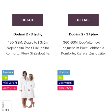
d
t
u
ů
k
DETAIL
DETAIL
t
ů
Dodání 2 - 3 týdny
Dodání 2 - 3 týdny
450 GSM. Dopřejte i Svým
360 GSM. Dopřejte i svým
Nejmenším Pocit Luxusního
nejmenším Pocit Lehkosti a
Komfortu, Který Si Zasloužíte.
Komfortu, Které si Zasloužíte.
Novinka
Novinka
Tip
Tip
Více variant
Více variant
-15 %
-15 %