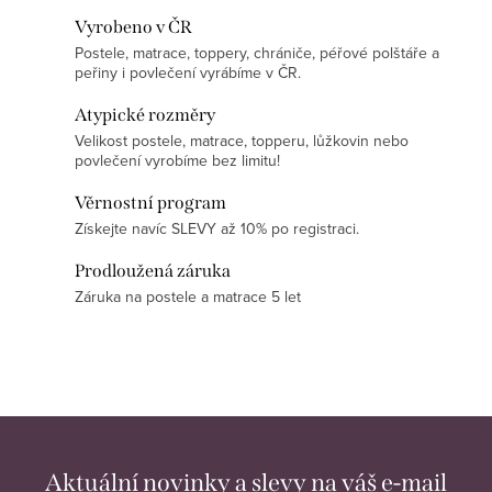
O
Vyrobeno v ČR
Postele, matrace, toppery, chrániče, péřové polštáře a
v
peřiny i povlečení vyrábíme v ČR.
l
á
Atypické rozměry
d
Velikost postele, matrace, topperu, lůžkovin nebo
povlečení vyrobíme bez limitu!
a
c
Věrnostní program
í
Získejte navíc SLEVY až 10% po registraci.
p
Prodloužená záruka
r
Záruka na postele a matrace 5 let
v
k
y
v
ý
p
Aktuální novinky a slevy na váš e-mail
i