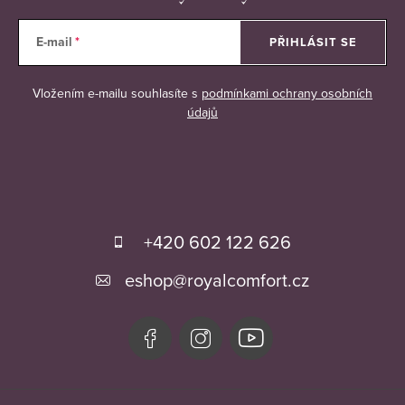
s
u
E-mail
PŘIHLÁSIT SE
Vložením e-mailu souhlasíte s
podmínkami ochrany osobních
údajů
Z
á
+420 602 122 626
p
eshop
@
royalcomfort.cz
a
t
í