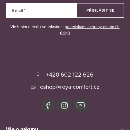
E-mail
PŘIHLÁSIT SE
Vložením e-mailu souhlasíte s
podmínkami ochrany osobních
údajů
Z
á
+420 602 122 626
p
eshop
@
royalcomfort.cz
a
t
í
Vše o nákupu