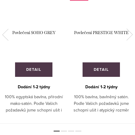
Povlečení SOHO GREY
Povlečení PRESTIGE WHITE
DETAIL
DETAIL
Dodání 1-2 týdny
Dodání 1-2 týdny
100% egyptská bavlna, přírodní
100% bavlna, bavlněný satén.
mako-satén. Podle Vašich
Podle Vašich požadavků jsme
požadavků jsme schopni ušít i
schopni ušít i atypický rozměr
atypický rozměr povlečení. ATYP
povlečení. ATYP : Ušijeme
: Ušijeme jakýkoliv rozměr.
jakýkoliv rozměr. Zašlete
Zašlete poptávku.
poptávku.