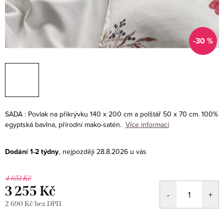
-30 %
SADA : Povlak na přikrývku 140 x 200 cm a polštář 50 x 70 cm.
100%
egyptská bavlna, přírodní mako-satén.
Více informací
Dodání 1-2 týdny
28.8.2026
4 651 Kč
3 255 Kč
2 690 Kč bez DPH
Měrná
cena: