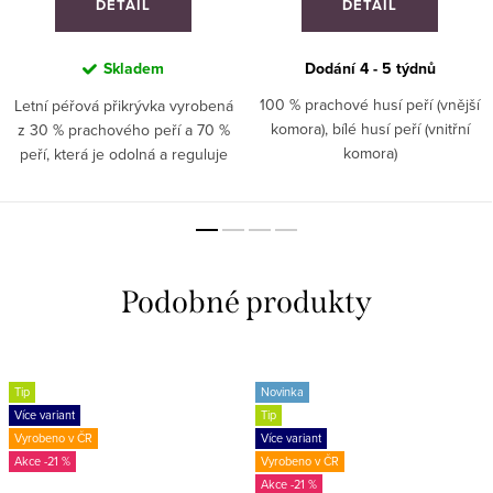
DETAIL
DETAIL
Skladem
Dodání 4 - 5 týdnů
100 % prachové husí peří (vnější
Letní péřová přikrývka vyrobená
komora), bílé husí peří (vnitřní
z 30 % prachového peří a 70 %
komora)
peří, která je odolná a reguluje
vlhkost.
Tip
Novinka
Více variant
Tip
Vyrobeno v ČR
Více variant
-21 %
Vyrobeno v ČR
-21 %