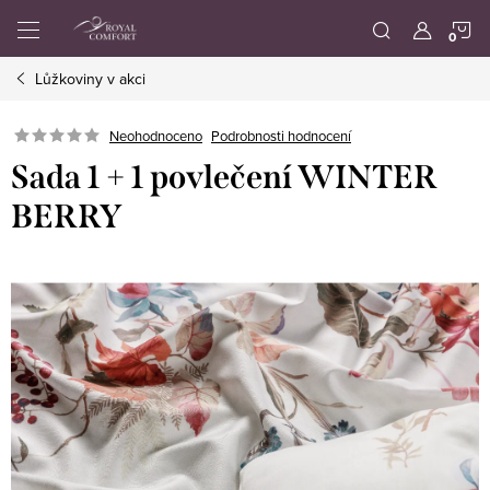
Přejít
N
na
obsah
Lůžkoviny v akci
K
Neohodnoceno
Podrobnosti hodnocení
Sada 1 + 1 povlečení WINTER
BERRY