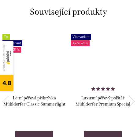
Související produkty
Tip
Více variant
Více variant
-21 %
ZOBRAZIT RECENZE
-21 %
4.8
Letní péřová přikrývka
Luxusní péřový polštář
Mühldorfer Classic Summerlight
Mühldorfer Premium Special