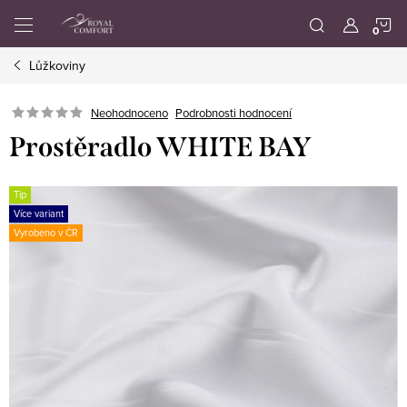
Přejít
N
na
obsah
Lůžkoviny
K
Neohodnoceno
Podrobnosti hodnocení
Prostěradlo WHITE BAY
Tip
Více variant
Vyrobeno v ČR