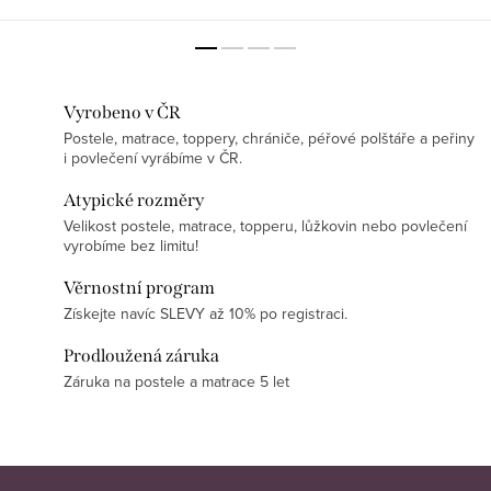
prostěradla.
prostěradla. ATYP : Ušijeme
jakýkoliv rozměr. Zašlete
poptávku.
Vyrobeno v ČR
Postele, matrace, toppery, chrániče, péřové polštáře a peřiny
i povlečení vyrábíme v ČR.
Atypické rozměry
Velikost postele, matrace, topperu, lůžkovin nebo povlečení
vyrobíme bez limitu!
Věrnostní program
Získejte navíc SLEVY až 10% po registraci.
Prodloužená záruka
Záruka na postele a matrace 5 let