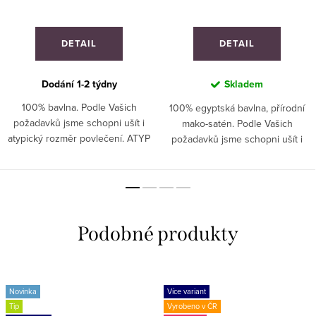
DETAIL
DETAIL
Dodání 1-2 týdny
Skladem
100% bavlna. Podle Vašich
100% egyptská bavlna, přírodní
požadavků jsme schopni ušít i
mako-satén. Podle Vašich
atypický rozměr povlečení. ATYP
požadavků jsme schopni ušít i
: Ušijeme jakýkoliv rozměr.
atypický rozměr povlečení. ATYP
Zašlete poptávku.
: Ušijeme jakýkoliv rozměr.
Zašlete poptávku.
Novinka
Více variant
Tip
Vyrobeno v ČR