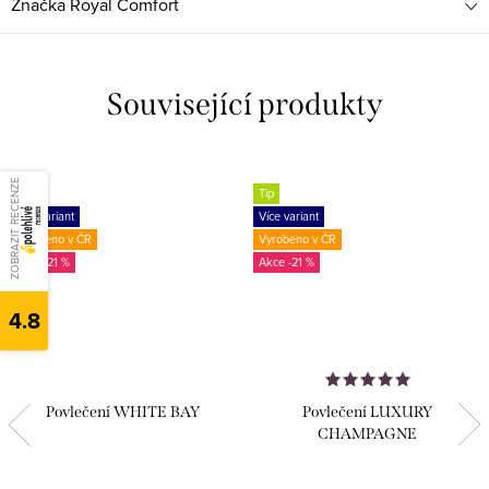
Značka
Royal Comfort
Související produkty
ZOBRAZIT RECENZE
Tip
Tip
Více variant
Více variant
Vyrobeno v ČR
Vyrobeno v ČR
-21 %
-21 %
4.8
Povlečení WHITE BAY
Povlečení LUXURY
CHAMPAGNE