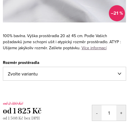
–21 %
100% bavlna. Výška prostěradla 20 až 45 cm. Podle Vašich
požadavků jsme schopni ušít i atypický rozměr prostěradlo.
ATYP :
Ušijeme jakýkoliv rozměr. Zašlete poptávku.
Více informací
Rozměr prostěradla
od 2 310 Kč
od
1 825 Kč
od
1 508 Kč
bez DPH
Měrná