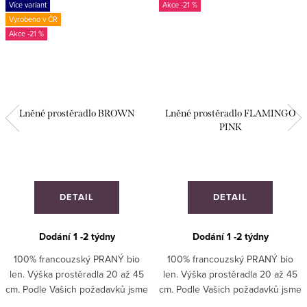
Více variant
-21 %
Vyrobeno v ČR
-21 %
Lněné prostěradlo BROWN
Lněné prostěradlo FLAMINGO
PINK
DETAIL
DETAIL
Dodání 1 -2 týdny
Dodání 1 -2 týdny
100% francouzský PRANÝ bio
100% francouzský PRANÝ bio
len. Výška prostěradla 20 až 45
len. Výška prostěradla 20 až 45
cm. Podle Vašich požadavků jsme
cm. Podle Vašich požadavků jsme
schopni ušít i atypický rozměr
schopni ušít i atypický rozměr