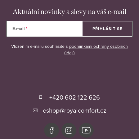
Aktuální novinky a slevy na váš e-mail
E-mail
PŘIHLÁSIT SE
Vložením e-mailu souhlasíte s
podmínkami ochrany osobních
údajů
Z
á
+420 602 122 626
p
eshop
@
royalcomfort.cz
a
t
í