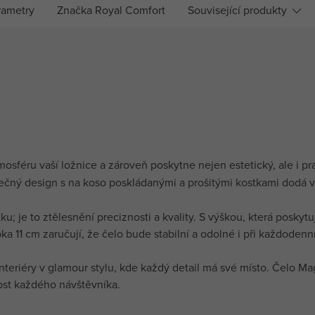
rametry
Značka
Royal Comfort
Související produkty
osféru vaší ložnice a zároveň poskytne nejen estetický, ale i pr
ečný design s na koso poskládanými a prošitými kostkami dodá v
u; je to ztělesnění preciznosti a kvality. S výškou, která poskytu
a 11 cm zaručují, že čelo bude stabilní a odolné i při každodenn
teriéry v glamour stylu, kde každý detail má své místo. Čelo Mag
st každého návštěvníka.