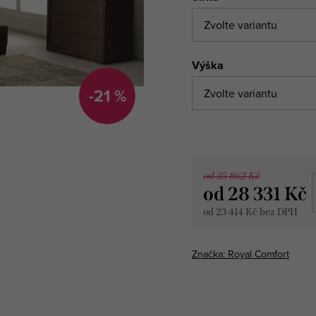
Výška
-21 %
od 35 862 Kč
od
28 331 Kč
od
23 414 Kč
bez DPH
Měrná
cena:
Značka:
Royal Comfort