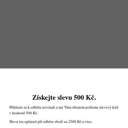
Získejte slevu 500 Kč.
: Jak si vybrat a sestavit kontinentální pos
Přihlaste se k odběru novinek a my Vám obratem pošleme slevový kód
v hodnotě 500 Kč.
ACE
Slevu lze uplatnit při odběru zboží za 2500 Kč a více.