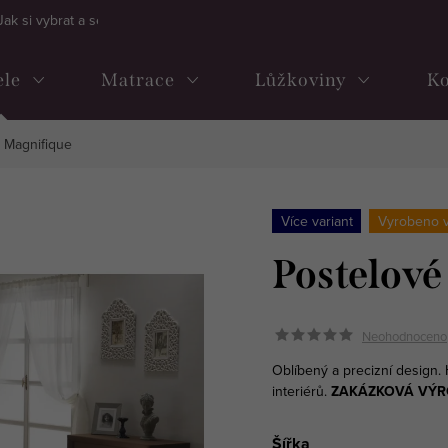
Jak si vybrat a sestavit kontinentální postel
Často kladené dotazy
ele
Matrace
Lůžkoviny
Ko
o Magnifique
Více variant
Vyrobeno 
Postelové
Neohodnoceno
Oblíbený a precizní design.
interiérů.
ZAKÁZKOVÁ VÝR
Šířka