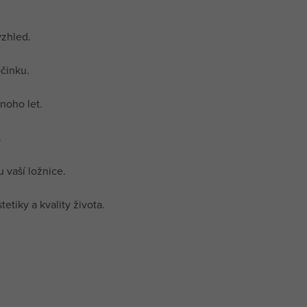
vzhled.
očinku.
noho let.
.
 vaší ložnice.
tiky a kvality života.