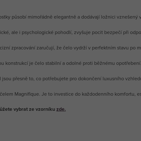
ostky působí mimořádně elegantně a dodávají ložnici vznešený 
cké, ale i psychologické pohodlí, zvyšuje pocit bezpečí při odp
cizní zpracování zaručují, že čelo vydrží v perfektním stavu po m
u konstrukcí je čelo stabilní a odolné proti běžnému opotřebení
l jsou přesně to, co potřebujete pro dokončení luxusního vzhledu
čelem Magnifique. Je to investice do každodenního komfortu, este
můžete vybrat ze vzorníku
zde.