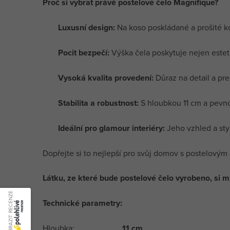
Proč si vybrat právě postelové čelo Magnifique?
Luxusní design:
Na koso poskládané a prošité k
Pocit bezpečí:
Výška čela poskytuje nejen esteti
Vysoká kvalita provedení:
Důraz na detail a pre
Stabilita a robustnost:
S hloubkou 11 cm a pevno
Ideální pro glamour interiéry:
Jeho vzhled a sty
Dopřejte si to nejlepší pro svůj domov s postelovým 
Látku, ze které bude postelové čelo vyrobeno, si 
ZOBRAZIT RECENZE
Technické parametry:
Hloubka:
11 cm