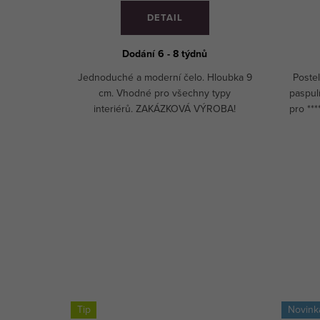
DETAIL
Dodání 6 - 8 týdnů
hny naše
Jednoduché a moderní čelo. Hloubka 9
Poste
lná výška.
cm. Vhodné pro všechny typy
paspul
ní.
interiérů. ZAKÁZKOVÁ VÝROBA!
pro **
Tip
Novink