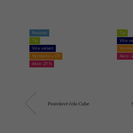
Novinka
Tip
Tip
Více va
Více variant
Vyrobe
Vyrobeno v ČR
-
-21 %
Postelové čelo Cube