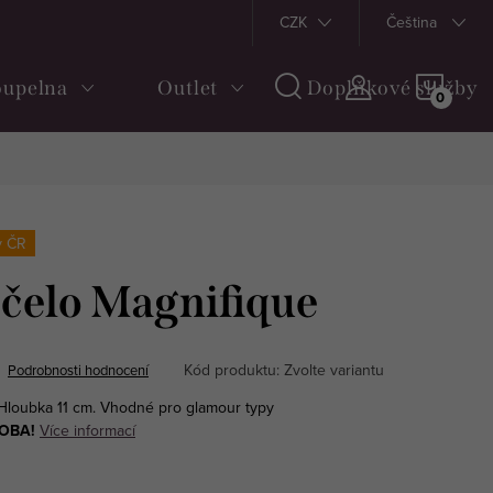
Obchodní podmínky
Doprava a platba
CZK
Vrácení a reklama
Čeština
NÁKU
upelna
Outlet
Doplňkové služby
KOŠÍ
v ČR
 čelo Magnifique
Kód produktu:
Zvolte variantu
Podrobnosti hodnocení
 Hloubka 11 cm. Vhodné pro glamour typy
OBA!
Více informací