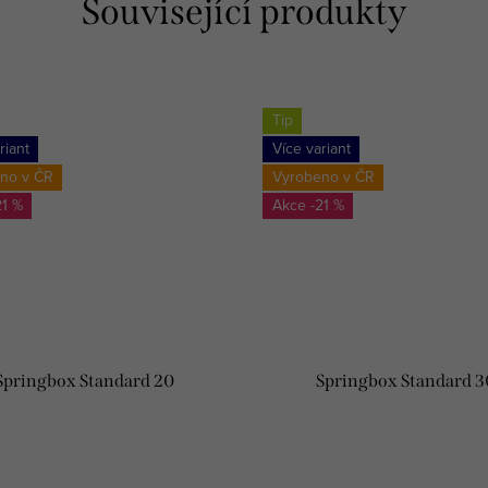
Související produkty
Tip
riant
Více variant
no v ČR
Vyrobeno v ČR
21 %
-21 %
Springbox Standard 20
Springbox Standard 3