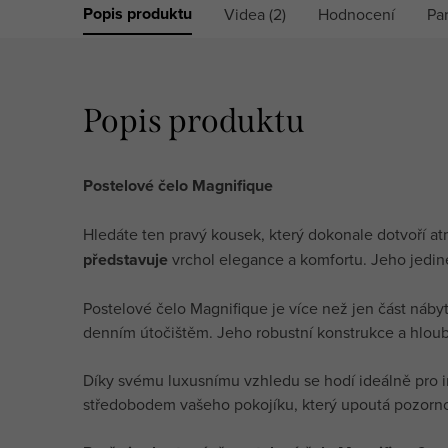
Popis produktu
Videa (2)
Hodnocení
Pa
Popis produktu
Postelové čelo Magnifique
Hledáte ten pravý kousek, který dokonale dotvoří atm
představuje
vrchol elegance a komfortu. Jeho jedin
Postelové čelo Magnifique je více než jen část nábytk
denním útočištěm. Jeho robustní konstrukce a hloubk
Díky svému luxusnímu vzhledu se hodí ideálně pro in
středobodem vašeho pokojíku, který upoutá pozorno