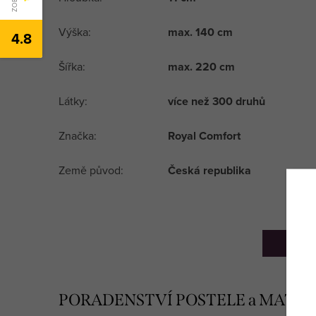
Výška:
max. 140 cm
4.8
Šířka:
max. 220 cm
Látky:
více než 300 druhů
Značka:
Royal Comfort
Země původ:
Česká republika
TIP
PORADENSTVÍ POSTELE a MATR