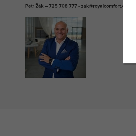
Petr Žák – 725 708 777 - zak@royalcomfort.cz