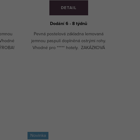
DETAIL
Dodání 6 - 8 týdnů
jemnou
Pevná postelová základna lemovaná
Pevná 
 Vhodné
jemnou paspulí doplněná ostrými rohy.
jemnou p
VÝROBA!
Vhodné pro ***** hotely. ZAKÁZKOVÁ
Vhodné 
VÝROBA!
Novinka
Doprava