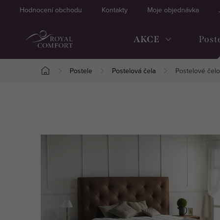
Přejít
Hodnocení obchodu
Kontakty
Moje objednávka
na
obsah
AKCE
Post
Postele
Postelová čela
Postelové čel
Domů