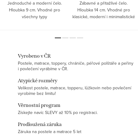
Jednoduché a moderní čelo.
Zábavné a přitažlivé čelo.
Hloubka 9 cm. Vhodné pro
Hloubka 14 cm. Vhodné pro
všechny typy
klasické, moderní i minimalistické
interiérů. ZAKÁZKOVÁ VÝROBA!
typy interiérů. ZÁKAZKOVÁ
VÝROBA!
Vyrobeno v ČR
Postele, matrace, toppery, chrániče, péřové polštáře a peřiny
i povlečení vyrábíme v ČR.
Atypické rozměry
Velikost postele, matrace, topperu, lůžkovin nebo povlečení
vyrobíme bez limitu!
Věrnostní program
Získejte navíc SLEVY až 10% po registraci.
Prodloužená záruka
Záruka na postele a matrace 5 let