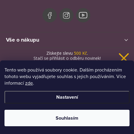
a
t
í
Vše o nákupu
Získejte slevu
500 Kč
.
Novinky
Stačí se přihlásit o odběru novinek!
Tento web používá soubory cookie. Dalším procházením
tohoto webu vyjadřujete souhlas s jejich používáním. Více
informací
zde
.
Chci novinky a slevu
Nastavení
Zásady zpracování osobních údajů
Copyright 2026
Royal Comfort
. Všechna práva vyhrazena.
Souhlasím
Vytvořil Shoptet