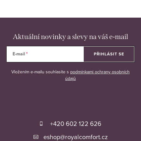
Aktuální novinky a slevy na váš e-mail
E-mail
PŘIHLÁSIT SE
Vložením e-mailu souhlasíte s
podmínkami ochrany osobních
údajů
Z
á
+420 602 122 626
p
eshop
@
royalcomfort.cz