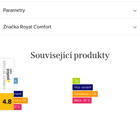
Parametry
Značka
Royal Comfort
Související produkty
ZOBRAZIT RECENZE
Novinka
Tip
Tip
Více variant
Více variant
Vyrobeno v ČR
4.8
Vyrobeno v ČR
-21 %
-21 %