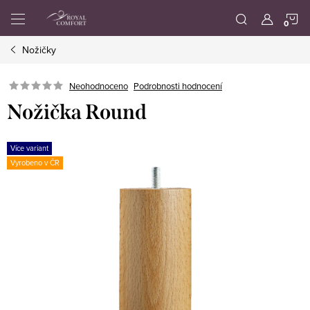
Přejít
N
na
obsah
Nožičky
K
Neohodnoceno
Podrobnosti hodnocení
Nožička Round
Více variant
Vyrobeno v ČR