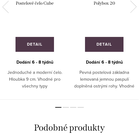
Postelové čelo Cube
Polybox 20
DETAIL
DETAIL
Dodání 6 - 8 týdnů
Dodání 6 - 8 týdnů
Jednoduché a moderní čelo.
Pevná postelová základna
Hloubka 9 cm. Vhodné pro
lemovaná jemnou paspulí
všechny typy
doplněná ostrými rohy. Vhodné
interiérů. ZAKÁZKOVÁ VÝROBA!
pro ***** hotely. ZAKÁZKOVÁ
VÝROBA!