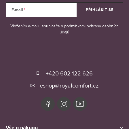
E-mail
PŘIHLÁSIT SE
Vložením e-mailu souhlasíte s
podmínkami ochrany osobních
údajů
Z
á
+420 602 122 626
p
eshop
@
royalcomfort.cz
a
t
í
Vše o nákupu