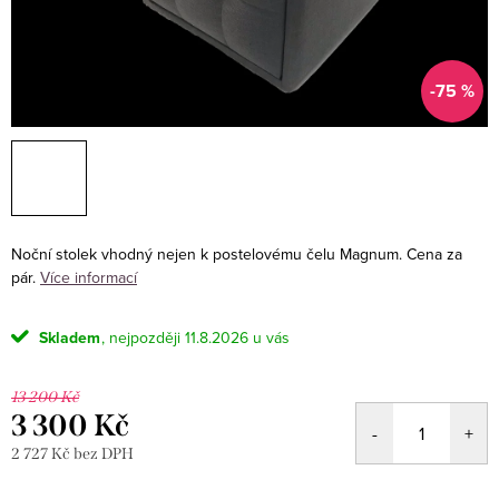
-75 %
Noční stolek vhodný nejen k postelovému čelu Magnum. Cena za
pár.
Více informací
Skladem
11.8.2026
13 200 Kč
3 300 Kč
2 727 Kč bez DPH
Měrná
cena: