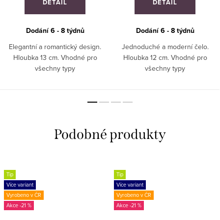
DETAIL
DETAIL
Dodání 6 - 8 týdnů
Dodání 6 - 8 týdnů
Elegantní a romantický design.
Jednoduché a moderní čelo.
Hloubka 13 cm. Vhodné pro
Hloubka 12 cm. Vhodné pro
všechny typy
všechny typy
interiérů. ZAKÁZKOVÁ VÝROBA!
interiérů. ZAKÁZKOVÁ VÝROBA!
Tip
Tip
Více variant
Více variant
Vyrobeno v ČR
Vyrobeno v ČR
-21 %
-21 %