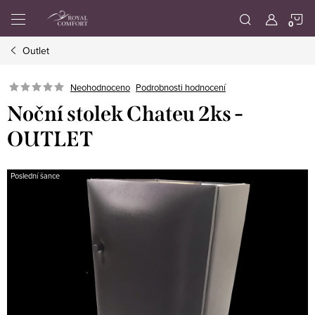
Přejít
N
na
obsah
Outlet
K
Neohodnoceno
Podrobnosti hodnocení
Noční stolek Chateu 2ks -
OUTLET
Poslední šance