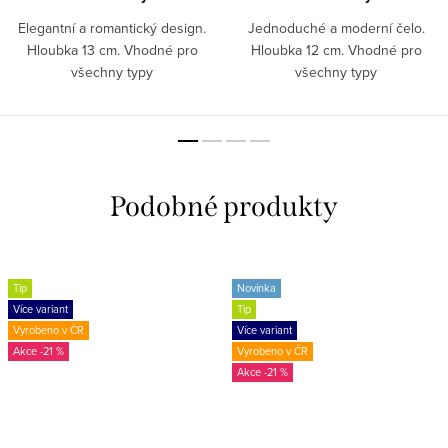
Elegantní a romantický design.
Jednoduché a moderní čelo.
Hloubka 13 cm. Vhodné pro
Hloubka 12 cm. Vhodné pro
všechny typy
všechny typy
interiérů. ZAKÁZKOVÁ VÝROBA!
interiérů. ZAKÁZKOVÁ VÝROBA!
Tip
Novinka
Více variant
Tip
Vyrobeno v ČR
Více variant
-21 %
Vyrobeno v ČR
-21 %