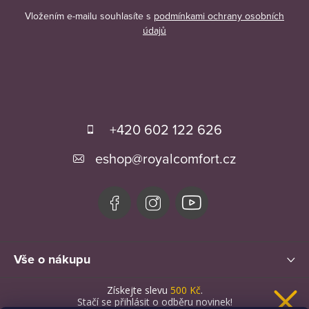
Vložením e-mailu souhlasíte s
podmínkami ochrany osobních
údajů
Z
á
+420 602 122 626
p
eshop
@
royalcomfort.cz
a
t
í
Vše o nákupu
Získejte slevu
500 Kč
.
Novinky
Stačí se přihlásit o odběru novinek!