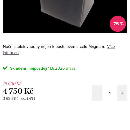
-75 %
Noční stolek vhodný nejen k postelovému čelu Magnum.
Více
informací
Skladem
11.8.2026
19 000 Kč
4 750 Kč
3 926 Kč bez DPH
Měrná
cena: