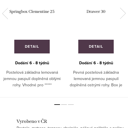
Springbox Clementine 25
Drawer 30
DETAIL
DETAIL
Dodání 6 - 8 týdnů
Dodání 6 - 8 týdnů
Postelová základna lemovaná
Pevná postelová základna
jemnou paspulí doplněná oblými
lemovaná jemnou paspulí
rohy. Vhodné pro *****
doplněná ostrými rohy. Box je
hotely. ZAKÁZKOVÁ VÝROBA
doplněn úložným prostorem ve
formě šuplíku. Vhodné pro *****
hotely. ZAKÁZKOVÁ VÝROBA!
Vyrobeno v ČR
Postele, matrace, toppery, chrániče, péřové polštáře a peřiny