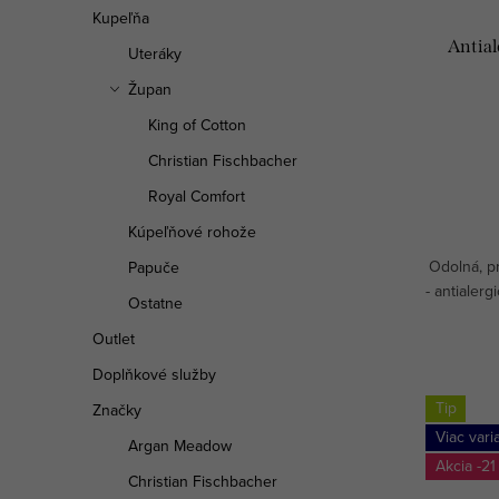
r
Kupeľňa
r
Antia
Uteráky
o
o
Župan
d
d
King of Cotton
u
u
Christian Fischbacher
k
Royal Comfort
k
Kúpeľňové rohože
t
t
Odolná, p
Papuče
o
o
- antialer
Ostatne
v
v
Outlet
Doplňkové služby
Tip
Značky
Viac vari
Argan Meadow
-21
Christian Fischbacher