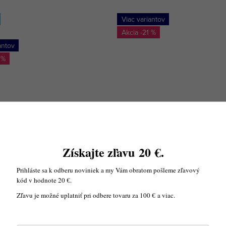
Viac variantov
-21 %
antov
 %
vá perina Mühldorfer Royal
Pérová deka Mühldorfer Cla
Získajte zľavu
20
€
.
Prihláste sa k odberu noviniek a my Vám obratom pošleme zľavový
kód v hodnote 20 €.
Zľavu je možné uplatniť pri odbere tovaru za 100 € a viac.
DETAIL
DETAIL
Dodanie 2 - 3 týždne
Skladom