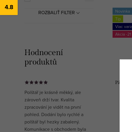
4.8
Novinka
ROZBALIŤ FILTER
Tip
Viac vari
-21
Hodnocení
produktů
Pápiero
Polštář je krásně měkký, ale
zároveň drží tvar. Kvalita
zpracování je vidět na první
pohled. Dodání bylo rychlé a
polštář byl hezky zabalený.
Komunikace s obchodem byla