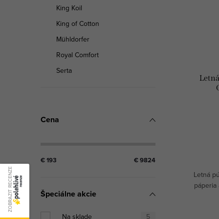
King Koil
King of Cotton
Mühldorfer
Royal Comfort
Serta
Letná
Cena
€
193
€
9824
ZOBRAZIT RECENZE
Letná p
páperia 
Špeciálne akcie
Na sklade
5