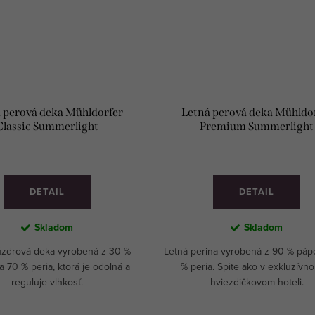
 perová deka Mühldorfer
Letná perová deka Mühldo
Classic Summerlight
Premium Summerlight
DETAIL
DETAIL
Skladom
Skladom
úzdrová deka vyrobená z 30 %
Letná perina vyrobená z 90 % pápe
a 70 % peria, ktorá je odolná a
% peria. Spite ako v exkluzívn
reguluje vlhkosť.
hviezdičkovom hoteli.