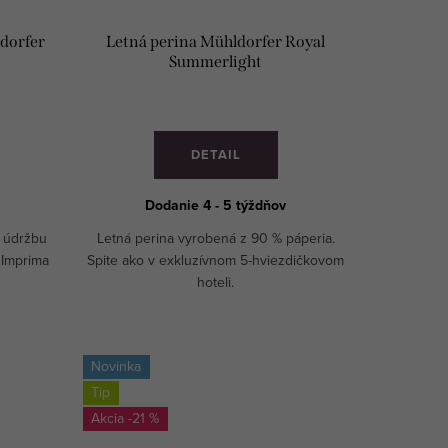
ldorfer
Letná perina Mühldorfer Royal
Summerlight
DETAIL
Dodanie 4 - 5 týždňov
a údržbu
Letná perina vyrobená z 90 % páperia.
r Imprima
Spite ako v exkluzívnom 5-hviezdičkovom
hoteli.
Novinka
Tip
-21 %