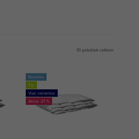
10
položiek celkom
Novinka
Tip
Viac variantov
-21 %