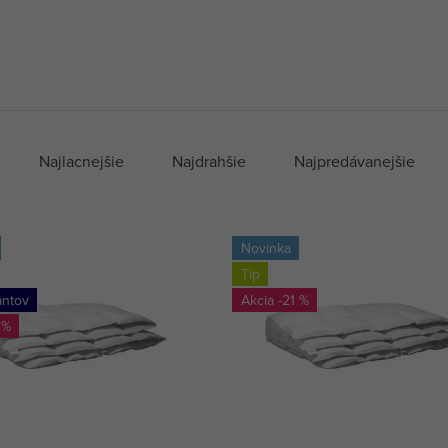
Najlacnejšie
Najdrahšie
Najpredávanejšie
Novinka
Tip
antov
-21 %
 %