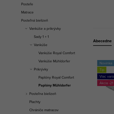
a
Posteľe
n
Matrace
e
Posteľná bielizeň
Vankúše a prikrývky
l
Sady 1 + 1
R
Abecedne
Vankúše
a
Vankúše Royal Comfort
V
d
Vankúše Mühldorfer
Novinka
ý
Prikrývky
Tip
e
Viac vari
Paplóny Royal Comfort
p
n
-21
Paplóny Mühldorfer
i
i
Posteľna bielizeň
s
e
Plachty
p
Chrániče matracov
p