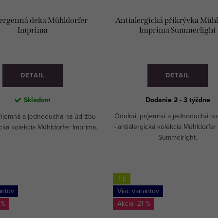
lergenná deka Mühldorfer
Antialergická přikrývka Müh
Imprima
Imprima Summerlight
DETAIL
DETAIL
Skladom
Dodanie 2 - 3 týždne
Odolná, príjemná a jednoduchá n
ríjemná a jednoduchá na údržbu
- antialergická kolekcia Mühldorfe
gická kolekcia Mühldorfer Imprima.
Summelright.
Tip
antov
Viac variantov
 %
-21 %