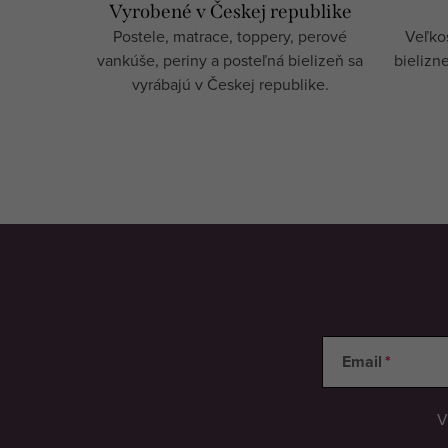
d
Vyrobené v Českej republike
a
Postele, matrace, toppery, perové
Veľkos
vankúše, periny a posteľná bielizeň sa
bielizn
c
vyrábajú v Českej republike.
i
e
p
r
v
k
y
v
ý
Email
p
i
V