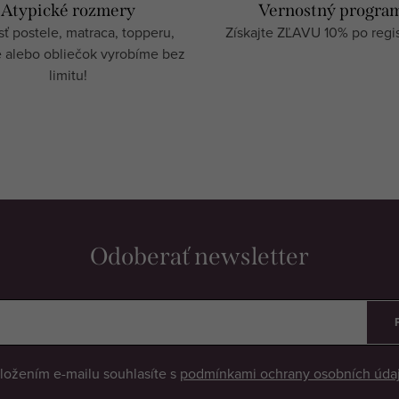
Atypické rozmery
Vernostný progra
ť postele, matraca, topperu,
Získajte ZĽAVU 10% po regist
e alebo obliečok vyrobíme bez
limitu!
Odoberať newsletter
ložením e-mailu souhlasíte s
podmínkami ochrany osobních úda