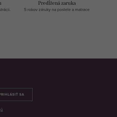
m
Predĺžená zaruka
rácii.
5 rokov záruky na postele a matrace
PRIHLÁSIŤ SA
jů