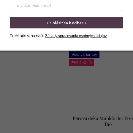
yrobená z 100 % páperia. Spite
Púzdrová deka vyrobená z 30 % p
uzívnom 5-hviezdičkovom hoteli.
70 % peria, ktorá je odolná a re
vlhkosť.
Prihlásiť sa k odberu
Zásady spracovania osobných údajov
Prečítajte si na naše
Tip
Viac variantov
-21 %
Pérova deka Mühldorfer Pr
Bio