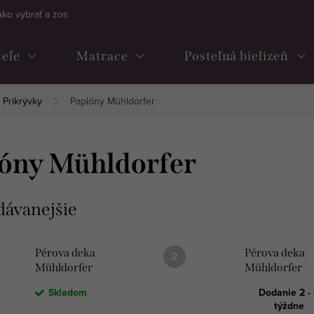
Ako vybrať a zostaviť kontinentálnu posteľ
Často kladené otázky
teľe
Matrace
Posteľná bielizeň
Prikrývky
Paplóny Mühldorfer
óny Mühldorfer
dávanejšie
Pérova deka
Pérova deka
Mühldorfer
Mühldorfer
Premium
Premium Bio
Skladom
Dodanie 2 -
týždne