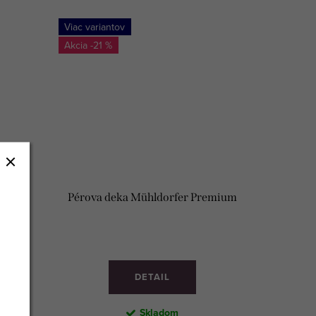
Viac variantov
-21 %
ssic
Pérova deka Mühldorfer Premium
DETAIL
Skladom