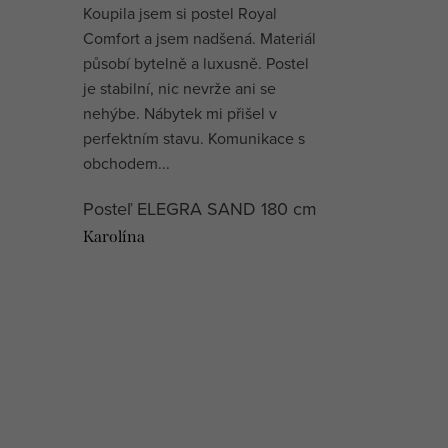
Koupila jsem si postel Royal
Comfort a jsem nadšená. Materiál
působí bytelně a luxusně. Postel
je stabilní, nic nevrže ani se
nehýbe. Nábytek mi přišel v
perfektním stavu. Komunikace s
obchodem...
Posteľ ELEGRA SAND 180 cm
Karolína
O
v
l
á