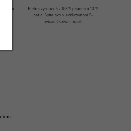
áperia a
Perina vyrobená z 90 % páperia a 10 %
guluje
peria. Spite ako v exkluzívnom 5-
hviezdičkovom hoteli.
emium