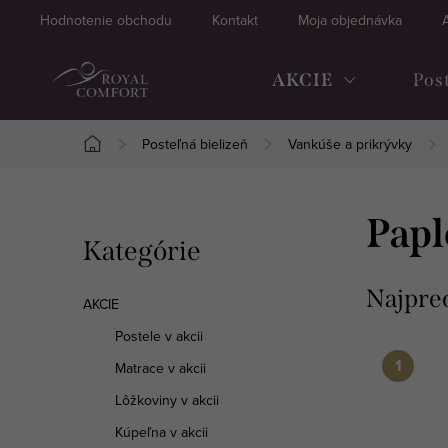
Prejsť
Hodnotenie obchodu
Kontakt
Moja objednávka
na
obsah
AKCIE
Pos
Posteľná bielizeň
Vankúše a prikrývky
Domov
B
Papl
Preskočiť
Kategórie
o
kategórie
č
Najpre
AKCIE
n
Postele v akcii
Matrace v akcii
ý
Lôžkoviny v akcii
p
Kúpeľna v akcii