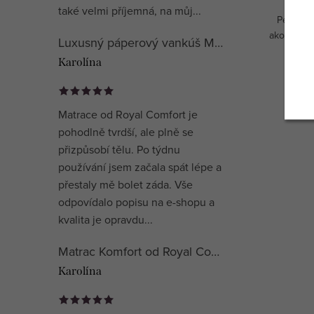
také velmi příjemná, na můj...
Perina v
ako v exkl
Luxusný páperový vankúš Mühldorfer Premium Special
Karolína
Matrace od Royal Comfort je
pohodlně tvrdší, ale plně se
přizpůsobí tělu. Po týdnu
používání jsem začala spát lépe a
přestaly mě bolet záda. Vše
odpovídalo popisu na e-shopu a
kvalita je opravdu...
Matrac Komfort od Royal Comfort
Karolína