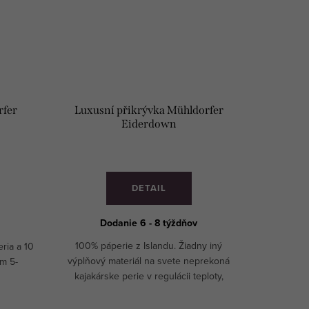
rfer
Luxusní přikrývka Mühldorfer
Eiderdown
DETAIL
Dodanie 6 - 8 týždňov
100% páperie z Islandu. Žiadny iný
ria a 10
výplňový materiál na svete neprekoná
om 5-
kajakárske perie v regulácii teploty,
citlivosti, priedušnosti a extrémnej ľahkosti.
VYROBENÉ NA MIERU!