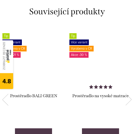
Související produkty
Tip
Tip
Více variant
Více variant
ZOBRAZIT RECENZE
Vyrobeno v ČR
Vyrobeno v ČR
-21 %
-30 %
4.8
Prostěradlo BALI GREEN
Prostěradlo na vysoké matrace