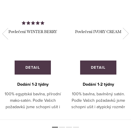
Povlečení WINTER BERRY
Povlečení IVORY CREAM
DETAIL
DETAIL
Dodání 1-2 týdny
Dodání 1-2 týdny
100% egyptská bavlna, přírodní
100% bavlna, bavlněný satén.
mako-satén. Podle Vašich
Podle Vašich požadavků jsme
požadavků jsme schopni ušít i
schopni ušít i atypický rozměr
atypický rozměr povlečení. ATYP
povlečení.
: Ušijeme jakýkoliv rozměr.
Zašlete poptávku.