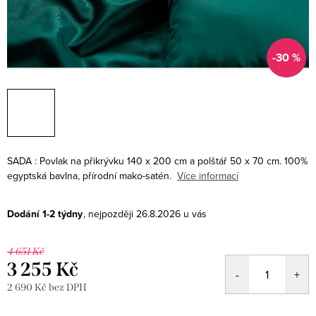
-30 %
SADA : Povlak na přikrývku 140 x 200 cm a polštář 50 x 70 cm.
100%
egyptská bavlna, přírodní mako-satén.
Více informací
Dodání 1-2 týdny
26.8.2026
4 651 Kč
3 255 Kč
2 690 Kč bez DPH
Měrná
cena: