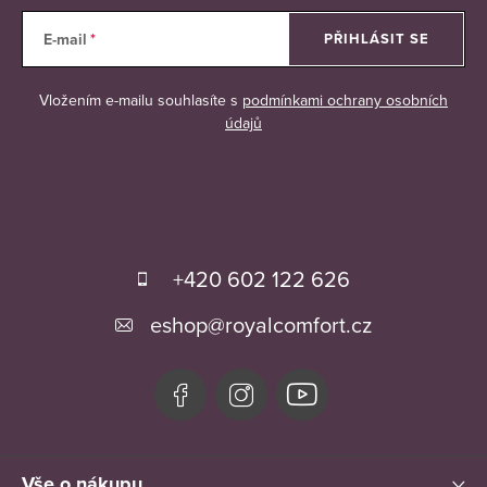
E-mail
PŘIHLÁSIT SE
Vložením e-mailu souhlasíte s
podmínkami ochrany osobních
údajů
Z
á
+420 602 122 626
p
eshop
@
royalcomfort.cz
a
t
í
Vše o nákupu