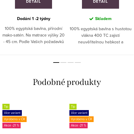
DETAIL
DETAIL
Dodání 1 -2 týdny
Skladem
100% egyptská bavlna, přírodní
100% egyptská bavlna s hustotou
mako-satén. Na matrace výšky 20
vlákna 400 TC zajistí
- 45 cm. Podle Vašich požadavků
neuvěřitelnou hebkost a
jsme schopni ušít i atypický
pohodlí. Na matrace výšky 45 cm.
rozměr prostěradla. ATYP :
Podle Vašich požadavků jsme
Ušijeme jakýkoliv rozměr.
schopni ušít i atypický rozměr
Zašlete...
prostěradla. ATYP...
Tip
Tip
Více variant
Více variant
Vyrobeno v ČR
Vyrobeno v ČR
-21 %
-21 %