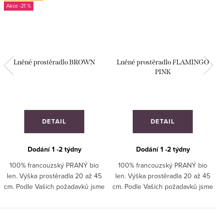
-21 %
Lněné prostěradlo BROWN
Lněné prostěradlo FLAMINGO
PINK
DETAIL
DETAIL
Dodání 1 -2 týdny
Dodání 1 -2 týdny
100% francouzský PRANÝ bio
100% francouzský PRANÝ bio
len. Výška prostěradla 20 až 45
len. Výška prostěradla 20 až 45
cm. Podle Vašich požadavků jsme
cm. Podle Vašich požadavků jsme
schopni ušít i atypický rozměr
schopni ušít i atypický rozměr
prostěradla.
prostěradla. ATYP : Ušijeme