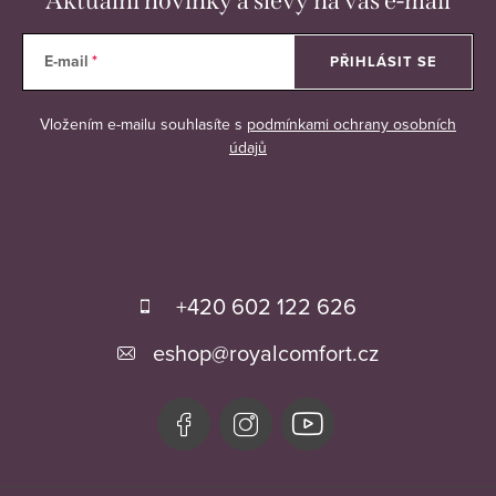
Aktuální novinky a slevy na váš e-mail
E-mail
PŘIHLÁSIT SE
Vložením e-mailu souhlasíte s
podmínkami ochrany osobních
údajů
Z
á
+420 602 122 626
p
eshop
@
royalcomfort.cz
a
t
í