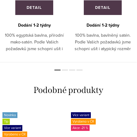
DETAIL
DETAIL
Dodání 1-2 týdny
Dodání 1-2 týdny
100% egyptská bavlna, přírodní
100% bavlna, bavlněný satén.
mako-satén. Podle Vašich
Podle Vašich požadavků jsme
požadavků jsme schopni ušít i
schopni ušít i atypický rozměr
atypický rozměr povlečení. ATYP
povlečení. ATYP : Ušijeme
: Ušijeme jakýkoliv rozměr.
jakýkoliv rozměr. Zašlete
Zašlete poptávku.
poptávku.
Novinka
Více variant
Tip
Vyrobeno v ČR
Více variant
-21 %
Vyrobeno v ČR