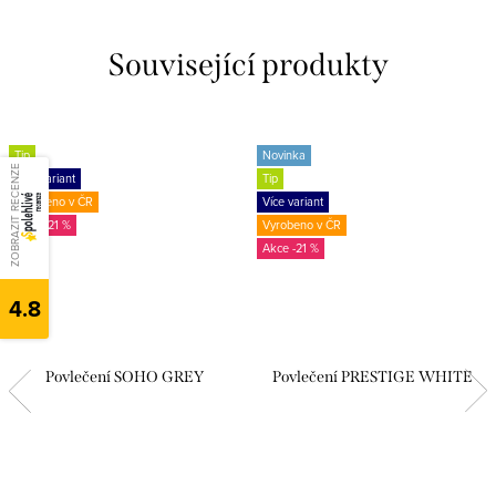
Související produkty
Tip
Novinka
ZOBRAZIT RECENZE
Více variant
Tip
Vyrobeno v ČR
Více variant
-21 %
Vyrobeno v ČR
-21 %
4.8
Povlečení SOHO GREY
Povlečení PRESTIGE WHITE