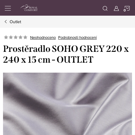
Přejít
N
na
obsah
Outlet
K
Neohodnoceno
Podrobnosti hodnocení
Prostěradlo SOHO GREY 220 x
240 x 15 cm - OUTLET