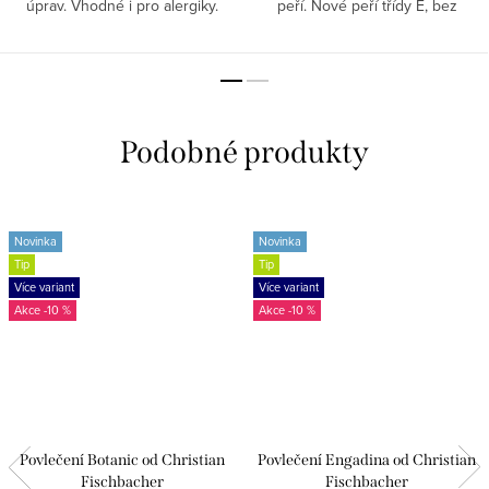
úprav. Vhodné i pro alergiky.
peří. Nové peří třídy E, bez
chemických úprav. Vhodné pro
alergiky.
Novinka
Novinka
Tip
Tip
Více variant
Více variant
-10 %
-10 %
Povlečení Botanic od Christian
Povlečení Engadina od Christian
Fischbacher
Fischbacher