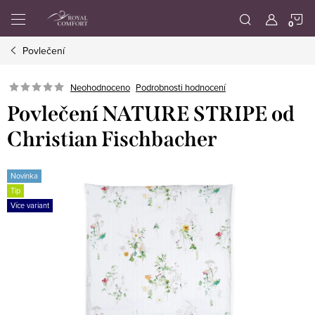
Přejít
N
na
obsah
Povlečení
K
Neohodnoceno
Podrobnosti hodnocení
Povlečení NATURE STRIPE od
Christian Fischbacher
Novinka
Tip
Více variant