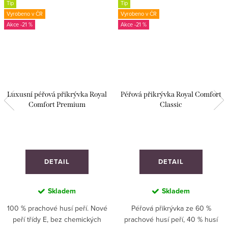
Tip
Tip
Vyrobeno v ČR
Vyrobeno v ČR
-21 %
-21 %
Luxusní péřová přikrývka Royal
Péřová přikrývka Royal Comfort
Comfort Premium
Classic
DETAIL
DETAIL
Skladem
Skladem
100 % prachové husí peří. Nové
Péřová přikrývka ze 60 %
peří třídy E, bez chemických
prachové husí peří, 40 % husí