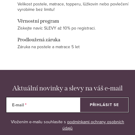
Velikost postele, matrace, topperu, lůžkovin nebo povlečení
vyrobíme bez limitu!
Věrnostní program
Získejte navíc SLEVY až 10% po registraci.
Prodloužená záruka
Záruka na postele a matrace 5 let
Aktuální novinky a slevy na váš e-mail
E-mail
PŘIHLÁSIT SE
Vložením e-mailu souhlasíte s
podmínkami ochrany osobních
údajů