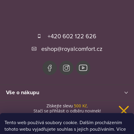
Z
á
+420 602 122 626
p
eshop
@
royalcomfort.cz
a
t
í
Vše o nákupu
Získejte slevu
500 Kč
.
Novinky
Stačí se přihlásit o odběru novinek!
Tento web používá soubory cookie. Dalším procházením
tohoto webu vyjadřujete souhlas s jejich používáním. Více