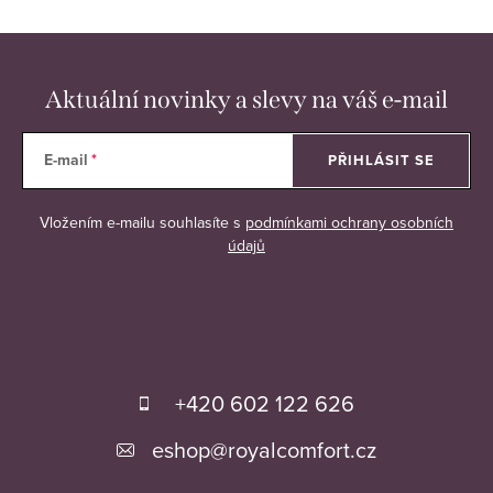
Aktuální novinky a slevy na váš e-mail
E-mail
PŘIHLÁSIT SE
Vložením e-mailu souhlasíte s
podmínkami ochrany osobních
údajů
Z
á
+420 602 122 626
p
eshop
@
royalcomfort.cz
a