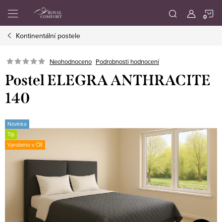
Přejít
N
na
obsah
Kontinentální postele
K
Neohodnoceno
Podrobnosti hodnocení
Postel ELEGRA ANTHRACITE
140
Novinka
Tip
Vyrobeno v ČR