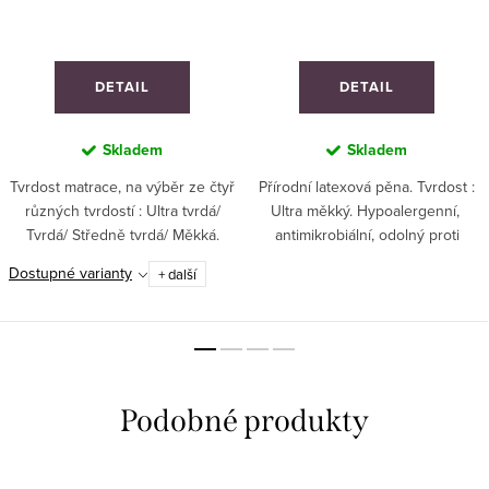
DETAIL
DETAIL
Skladem
Skladem
Tvrdost matrace, na výběr ze čtyř
Přírodní latexová pěna. Tvrdost :
různých tvrdostí : Ultra tvrdá/
Ultra měkký. Hypoalergenní,
Tvrdá/ Středně tvrdá/ Měkká.
antimikrobiální, odolný proti
Vyrobeno v ČR. Matrace je
roztočům a neabsorbuje prach. 7
Dostupné varianty
+ další
určená pro každé spaní.
cm vysoký. Topper lze vyrobit v
Doporučeno pro všechny, kteří si
jakémkoliv ATYPICKÉM rozměru....
chtějí užívat...