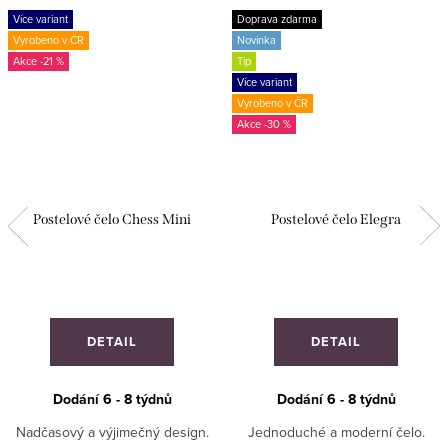
Více variant
Doprava zdarma
Vyrobeno v ČR
Novinka
-21 %
Tip
Více variant
Vyrobeno v ČR
-30 %
Postelové čelo Chess Mini
Postelové čelo Elegra
DETAIL
DETAIL
Dodání 6 - 8 týdnů
Dodání 6 - 8 týdnů
Nadčasový a výjimečný design.
Jednoduché a moderní čelo.