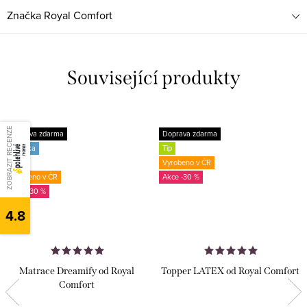
Značka
Royal Comfort
Související produkty
ZOBRAZIT RECENZE
Doprava zdarma
Doprava zdarma
Novinka
Tip
Tip
Vyrobeno v ČR
Vyrobeno v ČR
-30 %
-30 %
4.8
Matrace Dreamify od Royal
Topper LATEX od Royal Comfort
Comfort