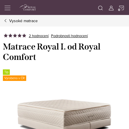
Přejít
N
na
obsah
Vysoké matrace
K
2 hodnocení
Podrobnosti hodnocení
Matrace Royal I. od Royal
Comfort
Tip
Vyrobeno v ČR