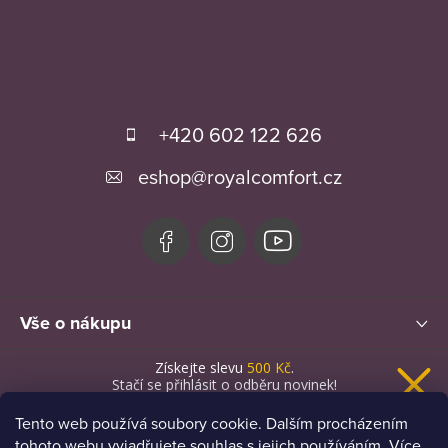
Z
á
+420 602 122 626
p
eshop
@
royalcomfort.cz
a
t
í
Vše o nákupu
Získejte slevu
500 Kč
.
Novinky
Stačí se přihlásit o odběru novinek!
Tento web používá soubory cookie. Dalším procházením
tohoto webu vyjadřujete souhlas s jejich používáním. Více