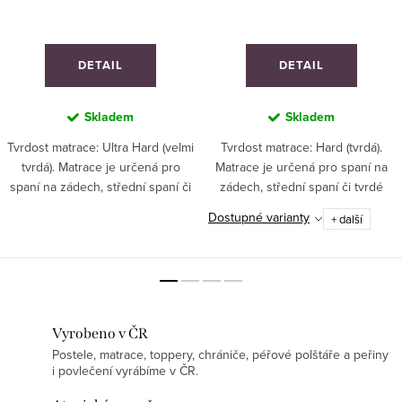
DETAIL
DETAIL
Skladem
Skladem
Tvrdost matrace: Ultra Hard (velmi
Tvrdost matrace: Hard (tvrdá).
tvrdá). Matrace je určená pro
Matrace je určená pro spaní na
spaní na zádech, střední spaní či
zádech, střední spaní či tvrdé
tvrdé spaní. Doporučeno pro
spaní. Doporučeno pro
Dostupné varianty
+ další
sportovce a děti. V kombinaci s
sportovce a děti. Ideální pro
topperem vhodné pro spaní na
hospitality segment. ZAKÁZKOVÁ
boku či...
VÝROBA!
Vyrobeno v ČR
Postele, matrace, toppery, chrániče, péřové polštáře a peřiny
i povlečení vyrábíme v ČR.