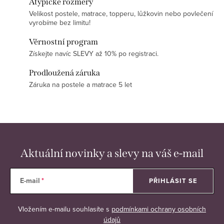
Atypické rozměry
Velikost postele, matrace, topperu, lůžkovin nebo povlečení
vyrobíme bez limitu!
Věrnostní program
Získejte navíc SLEVY až 10% po registraci.
Prodloužená záruka
Záruka na postele a matrace 5 let
Aktuální novinky a slevy na váš e-mail
E-mail
PŘIHLÁSIT SE
Vložením e-mailu souhlasíte s
podmínkami ochrany osobních
údajů