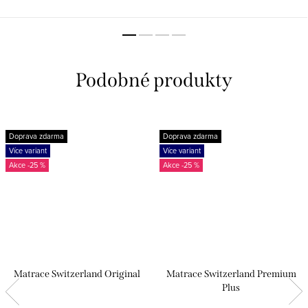
ATYP rozměry včetně výšky až
pohodlí. Na matrace výšky 45 cm.
maximálně 60 cm!
Podle Vašich požadavků jsme
schopni ušít i atypický rozměr
prostěradla. ATYP...
Doprava zdarma
Doprava zdarma
Více variant
Více variant
-25 %
-25 %
Matrace Switzerland Original
Matrace Switzerland Premium
Plus