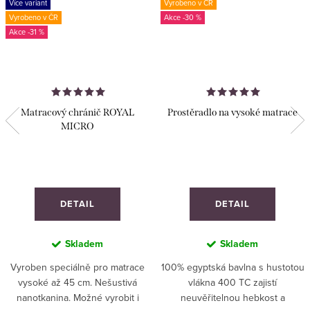
Více variant
Vyrobeno v ČR
Vyrobeno v ČR
-30 %
-31 %
Matracový chránič ROYAL
Prostěradlo na vysoké matrace
MICRO
DETAIL
DETAIL
Skladem
Skladem
Vyroben speciálně pro matrace
100% egyptská bavlna s hustotou
vysoké až 45 cm. Nešustivá
vlákna 400 TC zajistí
nanotkanina. Možné vyrobit i
neuvěřitelnou hebkost a