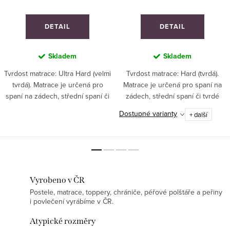
DETAIL
DETAIL
Skladem
Skladem
Tvrdost matrace: Ultra Hard (velmi
Tvrdost matrace: Hard (tvrdá).
tvrdá). Matrace je určená pro
Matrace je určená pro spaní na
spaní na zádech, střední spaní či
zádech, střední spaní či tvrdé
tvrdé spaní. Doporučeno pro
spaní. Doporučeno pro
Dostupné varianty
+ další
sportovce a děti. V kombinaci s
sportovce a děti. Ideální pro
topperem vhodné pro spaní na
hospitality segment. ZAKÁZKOVÁ
boku či...
VÝROBA!
Vyrobeno v ČR
Postele, matrace, toppery, chrániče, péřové polštáře a peřiny
i povlečení vyrábíme v ČR.
Atypické rozměry