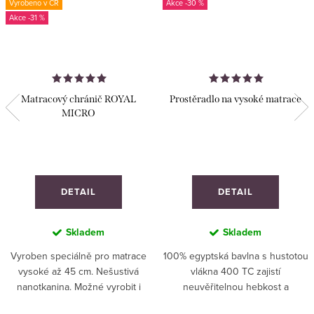
Vyrobeno v ČR
-30 %
-31 %
Matracový chránič ROYAL
Prostěradlo na vysoké matrace
MICRO
DETAIL
DETAIL
Skladem
Skladem
Vyroben speciálně pro matrace
100% egyptská bavlna s hustotou
vysoké až 45 cm. Nešustivá
vlákna 400 TC zajistí
nanotkanina. Možné vyrobit i
neuvěřitelnou hebkost a
ATYP rozměry včetně výšky až
pohodlí. Na matrace výšky 45 cm.