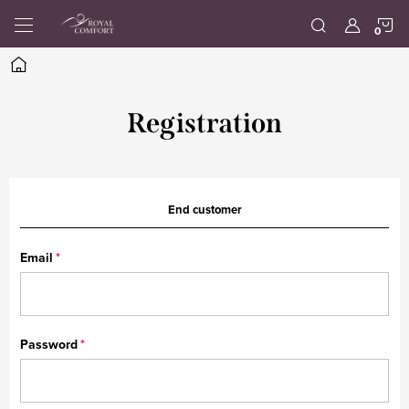
Skip
S
to
content
Home
C
Registration
End customer
Email
Password