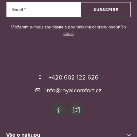
Email
SUBSCRIBE
Vložením e-mailu souhlasíte s
podmínkami ochrany osobních
údajů
F
o
+420 602 122 626
o
info
@
royalcomfort.cz
t
e
r
Vše o nákupu