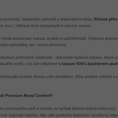
če jemnosti, tepelného pohodlí a dokonalého klidu.
Péřová přik
 nocí, i během těch nejteplejších letních večerů.
ledá kombinaci luxusu, kvality a udržitelnosti. Vybrané prachové 
jen pohodlný, ale i zcela přirozený.
kytuje jedinečné vlastnosti - dokonalá tepelná izolace, která udr
robudíte svěží, a to vše zabalené
v luxusní 100% bavlněném povl
žitá jako kvalita, kterou vám přinášíme. Díky snadné údržbě a m
štář Premium Royal Comfort?
kého prachového peří a nechte se hýčkat během každé letní noci.
ktivně reguluje teplotu, aby vám poskytla dokonale vyvážený odp