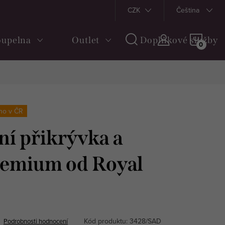
Obchodní podmínky
Doprava a platba
CZK
Vrácení a reklama
Čeština
NÁKU
upelna
Outlet
Doplňkové služby
KOŠÍ
no v ČR
ní přikrývka a
remium od Royal
Kód produktu:
3428/SAD
Podrobnosti hodnocení