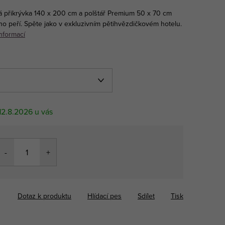
á přikrývka 140 x 200 cm a polštář Premium 50 x 70 cm
 peří. Spěte jako v exkluzivním pětihvězdičkovém hotelu.
informací
12.8.2026
Dotaz k produktu
Hlídací pes
Sdílet
Tisk