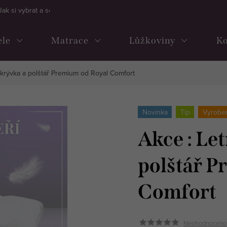
Jak si vybrat a sestavit kontinentální postel
Často kladené dotazy
ele
Matrace
Lůžkoviny
Ko
řikrývka a polštář Premium od Royal Comfort
Novinka
Tip
Vyrobe
Akce : Let
polštář P
Comfort
Neohodnoceno