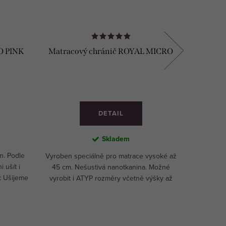
O PINK
Matracový chránič ROYAL MICRO
Lněné p
DETAIL
Skladem
n. Podle
100% fra
Vyroben speciálně pro matrace vysoké až
 ušít i
prostěra
45 cm. Nešustivá nanotkanina. Možné
: Ušijeme
požadavk
vyrobit i ATYP rozměry včetně výšky až
távku.
rozměr
maximálně 60 cm!
jakýko