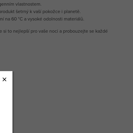
ergenním vlastnostem.
rodukt šetrný k vaší pokožce i planetě.
ní na 60 °C a vysoké odolnosti materiálů.
 si to nejlepší pro vaše noci a probouzejte se každé