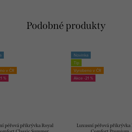
a
Novinka
Tip
no v ČR
Vyrobeno v ČR
21 %
-21 %
ní péřová přikrývka Royal
Luxusní péřová přikrývka 
omfort Classic Summer
Comfort Premium