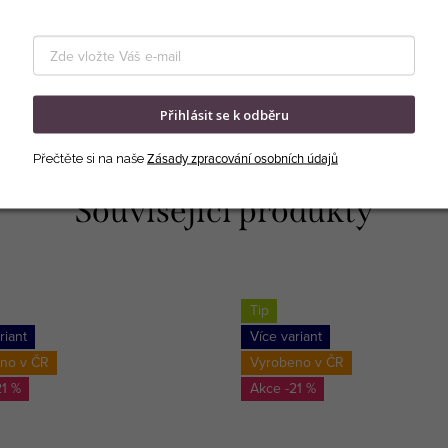
Přihlásit se k odběru
Zásady zpracování osobních údajů
Přečtěte si na naše
Související produkty
Tip
riant
Více variant
no v ČR
Vyrobeno v ČR
21 %
-21 %