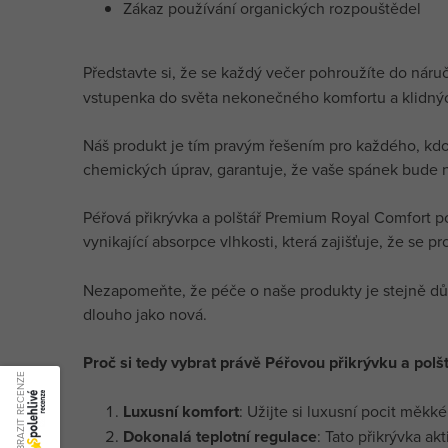
Zákaz používání organických rozpouštědel
Představte si, že se každý večer pohroužíte do náru
vstupenka do světa nekonečného komfortu a klidných
Náš produkt je tím pravým řešením pro každého, kdo h
chemických úprav, garantuje, že vaše spánek bude ne
Péřová přikrývka a polštář Premium Royal Comfort pos
vynikající absorpce vlhkosti, která zajišťuje, že se p
Nezapomeňte, že péče o naše produkty je stejně důle
dlouho jako nová.
Proč si tedy vybrat právě Péřovou přikrývku a pol
ZOBRAZIT RECENZE
Luxusní komfort
: Užijte si luxusní pocit měk
Dokonalá teplotní regulace
: Tato přikrývka a