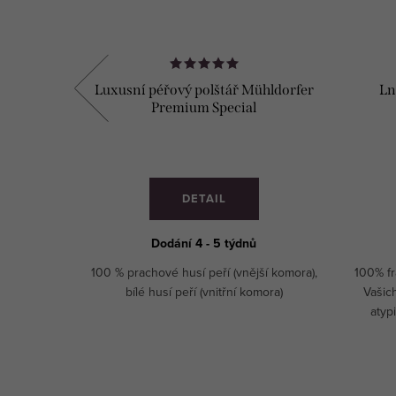
ROWN
Luxusní péřový polštář Mühldorfer
Ln
Premium Special
DETAIL
Dodání 4 - 5 týdnů
en. Výška
100 % prachové husí peří (vnější komora),
100% f
le Vašich
bílé husí peří (vnitřní komora)
Vašic
 atypický
atyp
Ušij