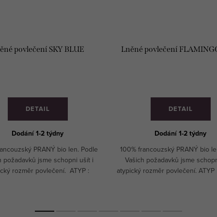
ěné povlečení SKY BLUE
Lněné povlečení FLAMING
DETAIL
DETAIL
Dodání 1-2 týdny
Dodání 1-2 týdny
rancouzský PRANÝ bio len. Podle
100% francouzský PRANÝ bio le
h požadavků jsme schopni ušít i
Vašich požadavků jsme schopni
ický rozměr povlečení. ATYP :
atypický rozměr povlečení. ATYP 
eme jakýkoliv rozměr. Zašlete
jakýkoliv rozměr. Zašlete pop
poptávku.