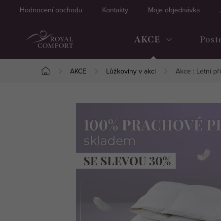
Přejít
Hodnocení obchodu
Kontakty
Moje objednávka
na
obsah
AKCE
Post
AKCE
Lůžkoviny v akci
Akce : Letní p
Domů