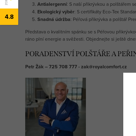
Antialergenní
: S naší přikrývkou a polštářem 
Ekologický výběr
: S certifikáty Eco-Tex Stand
4.8
Snadná údržba
: Péřová přikrývka a polštář P
Představa o kvalitním spánku se s Péřovou přikrývko
ráno plní energie a svěžesti. Objednejte si ještě d
PORADENSTVÍ POLŠTÁŘE A PEŘI
Petr Žák – 725 708 777 - zak@royalcomfort.cz