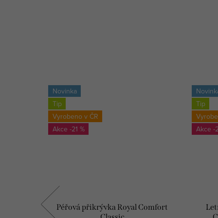
Novinka
Novink
Tip
Tip
Vyrobeno v ČR
Vyrobe
-21 %
-
 Comfort
Péřová přikrývka Royal Comfort
Let
Classic
C