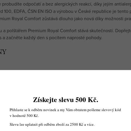
se probudíte odpočatí a bez alergických reakcí, díky jejím antial
ard 100, EDFA, ČSN EN ISO a výrobou v České republice je tento p
remium Royal Comfort zůstává dlouho jako nová díky možnosti pra
u a polštářem Premium Royal Comfort stává skutečností. Dopřejte
nes a začněte každý den s pocitem naprosté pohody.
NY
Získejte slevu 500 Kč.
Přihlaste se k odběru novinek a my Vám obratem pošleme slevový kód
v hodnotě 500 Kč.
Slevu lze uplatnit při odběru zboží za 2500 Kč a více.