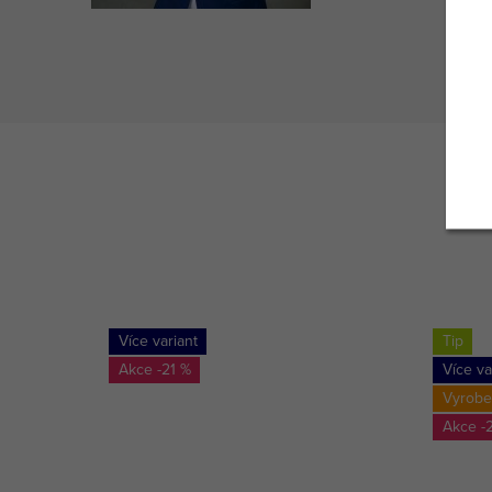
Více variant
Tip
-21 %
Více va
Vyrobe
-