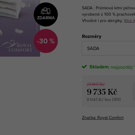
SADA : Prémiová letní péřov
vyrobené z 100 % prachového
ZDARMA
Vhodné i pro alergiky.
Více 
Rozměry
-30 %
Skladem
13 907 Kč
9 735 Kč
8 045 Kč bez DPH
Měrná
cena:
Značka:
Royal Comfort