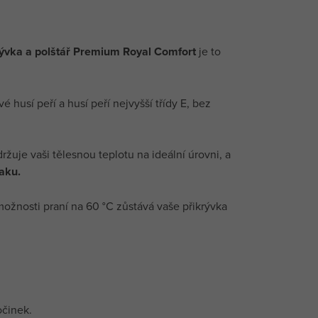
rývka a polštář Premium Royal Comfort
je to
husí peří a husí peří nejvyšší třídy E, bez
žuje vaši tělesnou teplotu na ideální úrovni, a
aku.
ožnosti praní na 60 °C zůstává vaše přikrývka
očinek.